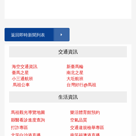
返回即時新聞列表
交通資訊
海空交通資訊
新臺馬輪
臺馬之星
南北之星
小三通航班
大坵航班
馬祖公車
台灣好行@馬
祖
生活資訊
馬祖觀光導覽地圖
樂活體育館預約
縣醫看診進度查詢
空氣品質
打詐專區
交通違規檢舉專區
北竿白沙港直播
南竿福澳港直播