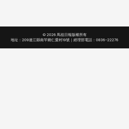
© 2026 馬祖日報版權所有
地址：209連江縣南竿鄉仁愛村19號｜經理部電話：0836-22276