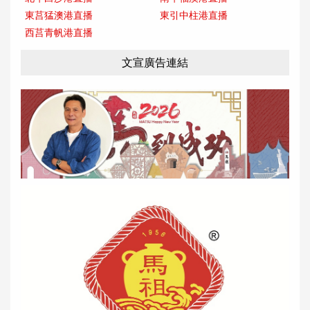
東莒猛澳港直播
東引中柱港直播
西莒青帆港直播
文宣廣告連結