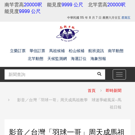
南竿雲高
20000呎
能見度
9999 公尺
北竿雲高
20000呎
能見度
9999 公尺
中華民國 115 年 8 月 7 日 農曆六月廿五
星期五
立榮訂票
華信訂票
馬祖候補
松山候補
航班資訊
南竿動態
北竿動態
天候監測網
海運訂位
海象預報
Toggle
navigat
首頁
即時新聞
影音／台灣「羽球一哥」周天成馬祖教學 球迷爭睹風采--馬
祖日報
影音／台灣「羽球一哥」周天成馬祖