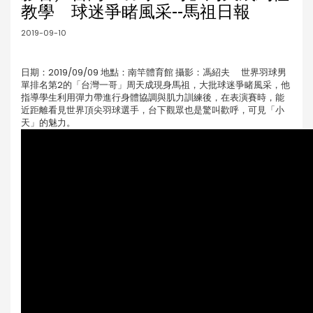
教學 球迷爭睹風采--馬祖日報
2019-09-10
日期：2019/09/09 地點：南竿體育館 攝影：馮紹夫 世界羽球男
單排名第2的「台灣一哥」周天成現身馬祖，大批球迷爭睹風采，他
指導學生利用彈力帶進行身體協調與肌力訓練後，在表演賽時，能
近距離看見世界頂尖羽球選手，台下觀眾也是驚叫歡呼，可見「小
天」的魅力。