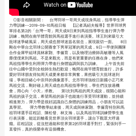
◎影音相關新聞： 台灣羽球一哥周天成現身馬祖，指導學生彈
力帶訓練--2019-09-10馬祖日報 【記者馮紹夫報導】世界羽球男
單排名第2的「台灣一哥」周天成9日來到馬祖指導學生進行彈力帶
訓練，晚間在南竿體育館與馬祖選手進行表演賽。球王到來吸引大
批球迷爭睹風采，周天成也替球迷簽名留念，展現親切一面。 8日
剛在中華台北羽球公開賽拿下男單冠軍的周天成，9日一早便與團隊
合作金庫甲組球員林家翾、李儼育，以及物理治療師高敏珊等人風
塵僕僕來到馬祖。不是來觀光，而是有更重要的任務在身，他們來
馬祖指導學生利用彈力帶進行身體協調與肌力訓練。 上午首先前
往中山國中受到全校師生熱烈歡迎；晚間在南竿體育館進行，許多
愛好羽球朋友得知周天成要來都非常興奮，果然吸引大批球迷到
場，爭相目睹心中崇拜的偶像選手。北市羽球強校日新國小正巧來
馬祖交流，剛好碰上周天成也在馬祖指導學生，學生們沒放過機
會，用心向「小天」求教。 第1次到馬祖的周天成說，很開心能和
馬祖的孩子交流，希望馬祖的孩子也能進行享受羽球運動，並持續
精進努力，彈力帶是很好認識自己身體的訓練用品，小朋友可以認
真學習。 彈力帶教學結束後，周天成與林家翾、李儼育特別和馬
祖羽球選手莊程詔、陳松發、林文瀚，以及馬祖羽球訓練營學生進
行表演賽，能近距離看見世界頂尖羽球選手，讓台下觀眾大呼過
癮。莊程詔說，從沒想過能和世界第2的羽球選手對打，緊張到手一
直發抖，真的很榮幸有這個機會。