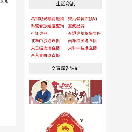
、影像
生活資訊
馬祖觀光導覽地圖
樂活體育館預約
縣醫看診進度查詢
空氣品質
打詐專區
交通違規檢舉專區
北竿白沙港直播
南竿福澳港直播
東莒猛澳港直播
東引中柱港直播
西莒青帆港直播
文宣廣告連結