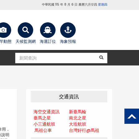
中華民國 115 年 8 月 6 日 農曆六月廿四
星期四
竿動態
天候監測網
海運訂位
海象預報
交通資訊
海空交通資訊
新臺馬輪
臺馬之星
南北之星
小三通航班
大坵航班
作用，
馬祖公車
台灣好行@馬
祖
香說明