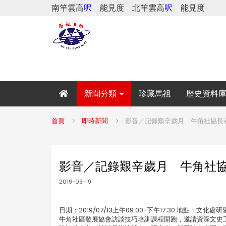
南竿雲高
呎
能見度
北竿雲高
呎
能見度
新聞分類
珍藏馬祖
歷史資料
首頁
即時新聞
影音／記錄艱辛歲月 牛角社協長者
影音／記錄艱辛歲月 牛角社協
2019-09-19
日期：2019/07/13上午09:00-下午17:30 地
牛角社區發展協會訪談技巧培訓課程開跑，邀請資深文史