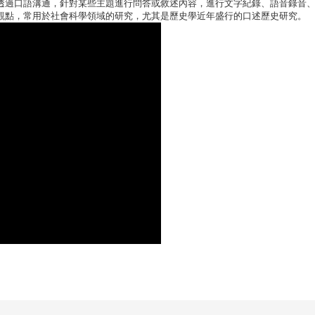
透過口語溝通，針對某些主題進行問答或敘述內容，進行文字紀錄、語音錄音
觀點，常用於社會科學領域的研究，尤其是歷史學近年盛行的口述歷史研究。