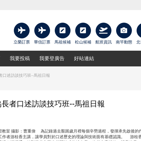
立榮訂票
華信訂票
馬祖候補
松山候補
航班資訊
南竿動態
北
庫
我要投稿
我要登廣告
好站連結
口述訪談技巧班--馬祖日報
長者口述訪談技巧班--馬祖日報
點：文化處研習教室 攝影：曹重偉 為記錄過去艱困歲月裡每個辛勞過程，發揮承先啟後的
工作者游桂香主講，讓學員對於口述歷史的理論與技術面有基礎認識。 游桂