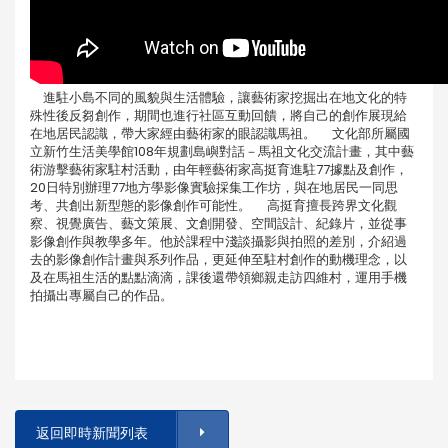
進駐小島不同的風貌與生活體驗，讓藝術家挖掘出在地文化的特
殊性後反芻創作，期間也進行社區互動回饋，將自己的創作展現給
在地居民認識，帶大家經由藝術家的眼認識馬祖。 文化部所屬國
立新竹生活美學館108年規劃島嶼對話－馬祖文化交流計畫，其中藝
術游擊藝術家駐村活動，由年輕藝術家高挺育進駐77據點及創作，
20日特別辦理77地方學影像實驗採集工作坊，與在地居民一同思
考、共創出新型態的影像創作可能性。 高挺育擅長跨界文化觀
察、視覺廣告、藝文策展、文創開發、空間設計、紀錄片，並從事
影像創作與教學多年。他於課程中淺談攝影與拍照的差別，介紹過
去的影像創作計畫與系列作品，更延伸至駐村創作的動機理念，以
及在馬祖生活的點點滴滴，課後還帶領鄉親走訪四維村，運用手機
拍攝出專屬自己的作品。
返回即時新聞列表