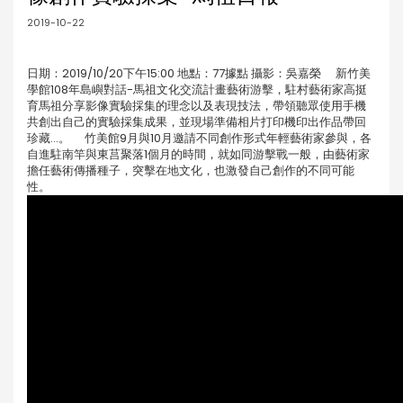
2019-10-22
日期：2019/10/20下午15:00 地點：77據點 攝影：吳嘉榮 新竹美
學館108年島嶼對話-馬祖文化交流計畫藝術游擊，駐村藝術家高挺
育馬祖分享影像實驗採集的理念以及表現技法，帶領聽眾使用手機
共創出自己的實驗採集成果，並現場準備相片打印機印出作品帶回
珍藏...。 竹美館9月與10月邀請不同創作形式年輕藝術家參與，各
自進駐南竿與東莒聚落1個月的時間，就如同游擊戰一般，由藝術家
擔任藝術傳播種子，突擊在地文化，也激發自己創作的不同可能
性。