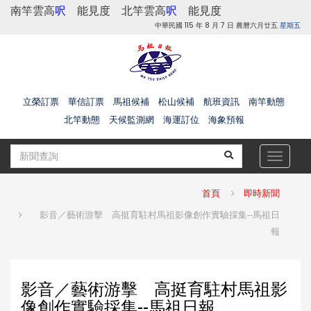
南竿雲高
呎
能見度
北竿雲高
呎
能見度
中華民國 115 年 8 月 7 日 農曆六月廿五
星期五
立榮訂票
華信訂票
馬祖候補
松山候補
航班資訊
南竿動態
北竿動態
天候監測網
海運訂位
海象預報
Toggle
navigat
首頁
即時新聞
影音／藝術游擊 高挺育駐村馬祖影像創作實驗採集--馬祖日
報
影音／藝術游擊 高挺育駐村馬祖影
像創作實驗採集--馬祖日報