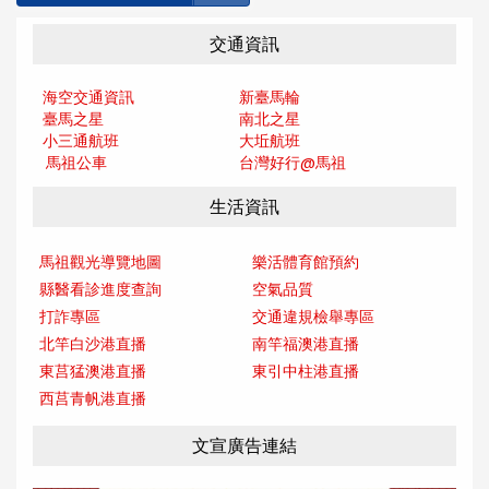
交通資訊
海空交通資訊
新臺馬輪
臺馬之星
南北之星
小三通航班
大坵航班
馬祖公車
台灣好行@馬
祖
生活資訊
馬祖觀光導覽地圖
樂活體育館預約
縣醫看診進度查詢
空氣品質
打詐專區
交通違規檢舉專區
北竿白沙港直播
南竿福澳港直播
東莒猛澳港直播
東引中柱港直播
西莒青帆港直播
文宣廣告連結