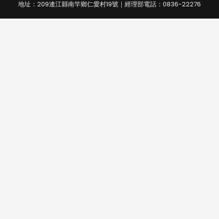
地址：209連江縣南竿鄉仁愛村19號｜經理部電話：0836-22276