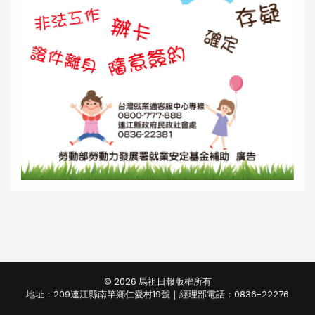
© 2026 馬祖日報版權所有
地址：209連江縣南竿鄉仁愛村19號｜經理部電話：0836-22276