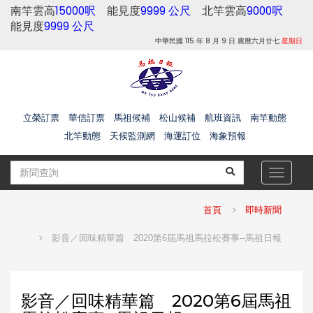
南竿雲高
15000呎
能見度
9999 公尺
北竿雲高
9000呎
能見度
9999 公尺
中華民國 115 年 8 月 9 日 農曆六月廿七
星期日
立榮訂票
華信訂票
馬祖候補
松山候補
航班資訊
南竿動態
北竿動態
天候監測網
海運訂位
海象預報
Toggle
navigat
首頁
即時新聞
影音／回味精華篇 2020第6屆馬祖馬拉松賽事--馬祖日報
影音／回味精華篇 2020第6屆馬祖