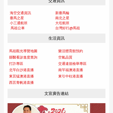
交通資訊
海空交通資訊
新臺馬輪
臺馬之星
南北之星
小三通航班
大坵航班
馬祖公車
台灣好行@馬
祖
生活資訊
馬祖觀光導覽地圖
樂活體育館預約
縣醫看診進度查詢
空氣品質
打詐專區
交通違規檢舉專區
北竿白沙港直播
南竿福澳港直播
東莒猛澳港直播
東引中柱港直播
西莒青帆港直播
文宣廣告連結