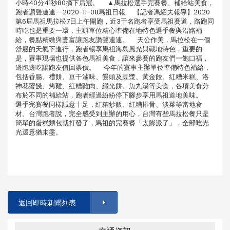
小時40分41秒80摘下后冠。 ▲馬拉松選手完賽餐、補給站美食，
跑者讚聲連連--2020-11-08馬祖日報 【記者馮紹夫報導】2020
第6屆馬祖馬拉松7日上午開跑，近3千名跑者享受馬祖賽道，路跑同
時吃也是重要一環，主辦單位精心準備在地特色選手餐與沿路補
給，餐點精緻與豐富讓跑友讚聲連連。 天公作美，馬拉松在一個
舒服的天氣下進行，跑者暢享馬祖海島風光與戰地特色，重要的
是，賽事現場也提供各色馬祖美食，讓來參賽的跑友們一飽口福，
邊跑邊吃讓跑友值回票價。 今年的賽事主辦單位準備特色補給，
包括香腸、禮餅、豆干滷味、饅頭及豆漿、黃金餃、紅糟米糕、洛
神花蜜餞、烤雞、紅糟雞肉、繼光餅、魚丸湯等美食，各項美食分
布於不同的補給站，跑者經過紛紛停下腳步享用馬祖道地美味。
選手完賽餐同樣誠意十足，紅糟炒飯、紅糟排骨、淡菜等當地食
材。台灣跑者說，完全感受到主辦的用心，台灣有些馬拉松餐只是
簡單的蛋糕麵包就打發了，馬祖的完賽餐「太膨派了」，全部吃光
光還意猶未盡。
返回即時新聞列表