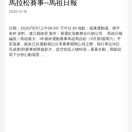
馬拉松賽事--馬祖日報
2020-11-19
日期：2020/11/07上午06:00-下午12:30 地點：福澳運動場、南竿
各村 資料：連江縣政府 製作：展通虹策略整合行銷公司 馬祖日報
編按／馬祖最大、1年最終運動賽事馬祖馬拉松（11月第1個周六）平
安落幕，跑友已在運動筆記分享賽事期間心得之際，執行單位19日
完成第1則賽事精華篇影片，從空拍至人物特寫，幕幕生動，用鏡頭
寫下分秒心動場景...。