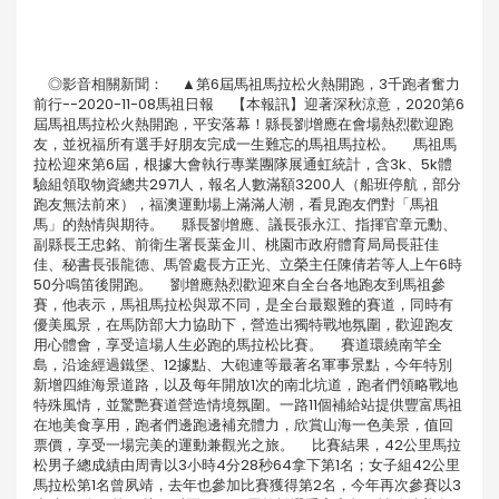
◎影音相關新聞： ▲第6屆馬祖馬拉松火熱開跑，3千跑者奮力
前行--2020-11-08馬祖日報 【本報訊】迎著深秋涼意，2020第6
屆馬祖馬拉松火熱開跑，平安落幕！縣長劉增應在會場熱烈歡迎跑
友，並祝福所有選手好朋友完成一生難忘的馬祖馬拉松。 馬祖馬
拉松迎來第6屆，根據大會執行專業團隊展通虹統計，含3k、5k體
驗組領取物資總共2971人，報名人數滿額3200人（船班停航，部分
跑友無法前來），福澳運動場上滿滿人潮，看見跑友們對「馬祖
馬」的熱情與期待。 縣長劉增應、議長張永江、指揮官章元勳、
副縣長王忠銘、前衛生署長葉金川、桃園市政府體育局局長莊佳
佳、秘書長張龍德、馬管處長方正光、立榮主任陳倩若等人上午6時
50分鳴笛後開跑。 劉增應熱烈歡迎來自全台各地跑友到馬祖參
賽，他表示，馬祖馬拉松與眾不同，是全台最艱難的賽道，同時有
優美風景，在馬防部大力協助下，營造出獨特戰地氛圍，歡迎跑友
用心體會，享受這場人生必跑的馬拉松比賽。 賽道環繞南竿全
島，沿途經過鐵堡、12據點、大砲連等最著名軍事景點，今年特別
新增四維海景道路，以及每年開放1次的南北坑道，跑者們領略戰地
特殊風情，並驚艷賽道營造情境氛圍。一路11個補給站提供豐富馬祖
在地美食享用，跑者們邊跑邊補充體力，欣賞山海一色美景，值回
票價，享受一場完美的運動兼觀光之旅。 比賽結果，42公里馬拉
松男子總成績由周青以3小時4分28秒64拿下第1名；女子組42公里
馬拉松第1名曾夙靖，去年也參加比賽獲得第2名，今年再次參賽以3