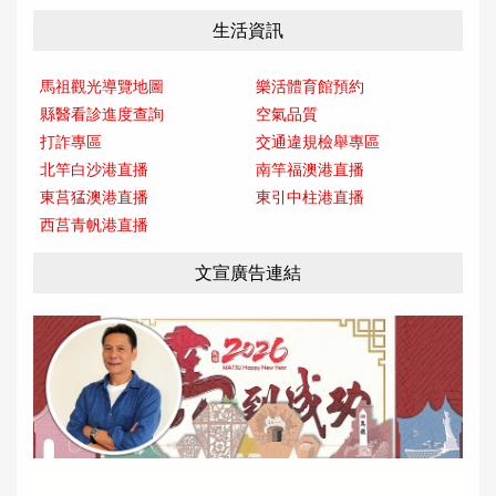
生活資訊
馬祖觀光導覽地圖
樂活體育館預約
縣醫看診進度查詢
空氣品質
打詐專區
交通違規檢舉專區
北竿白沙港直播
南竿福澳港直播
東莒猛澳港直播
東引中柱港直播
西莒青帆港直播
文宣廣告連結