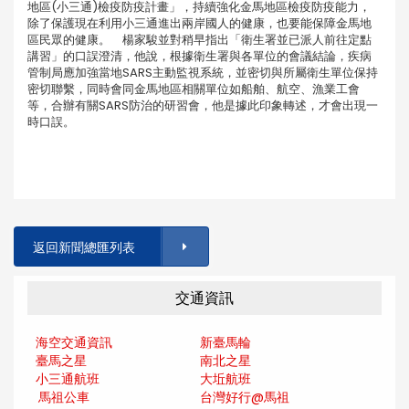
地區(小三通)檢疫防疫計畫」，持續強化金馬地區檢疫防疫能力，
除了保護現在利用小三通進出兩岸國人的健康，也要能保障金馬地
區民眾的健康。 楊家駿並對稍早指出「衛生署並已派人前往定點
講習」的口誤澄清，他說，根據衛生署與各單位的會議結論，疾病
管制局應加強當地SARS主動監視系統，並密切與所屬衛生單位保持
密切聯繫，同時會同金馬地區相關單位如船舶、航空、漁業工會
等，合辦有關SARS防治的研習會，他是據此印象轉述，才會出現一
時口誤。
返回新聞總匯列表
交通資訊
海空交通資訊
新臺馬輪
臺馬之星
南北之星
小三通航班
大坵航班
馬祖公車
台灣好行@馬
祖