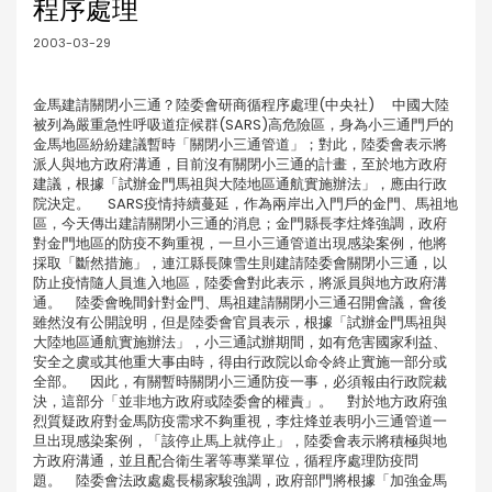
程序處理
2003-03-29
金馬建請關閉小三通？陸委會研商循程序處理(中央社) 中國大陸
被列為嚴重急性呼吸道症候群(SARS)高危險區，身為小三通門戶的
金馬地區紛紛建議暫時「關閉小三通管道」；對此，陸委會表示將
派人與地方政府溝通，目前沒有關閉小三通的計畫，至於地方政府
建議，根據「試辦金門馬祖與大陸地區通航實施辦法」，應由行政
院決定。 SARS疫情持續蔓延，作為兩岸出入門戶的金門、馬祖地
區，今天傳出建請關閉小三通的消息；金門縣長李炷烽強調，政府
對金門地區的防疫不夠重視，一旦小三通管道出現感染案例，他將
採取「斷然措施」，連江縣長陳雪生則建請陸委會關閉小三通，以
防止疫情隨人員進入地區，陸委會對此表示，將派員與地方政府溝
通。 陸委會晚間針對金門、馬祖建請關閉小三通召開會議，會後
雖然沒有公開說明，但是陸委會官員表示，根據「試辦金門馬祖與
大陸地區通航實施辦法」，小三通試辦期間，如有危害國家利益、
安全之虞或其他重大事由時，得由行政院以命令終止實施一部分或
全部。 因此，有關暫時關閉小三通防疫一事，必須報由行政院裁
決，這部分「並非地方政府或陸委會的權責」。 對於地方政府強
烈質疑政府對金馬防疫需求不夠重視，李炷烽並表明小三通管道一
旦出現感染案例，「該停止馬上就停止」，陸委會表示將積極與地
方政府溝通，並且配合衛生署等專業單位，循程序處理防疫問
題。 陸委會法政處處長楊家駿強調，政府部門將根據「加強金馬