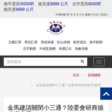
南竿雲高
15000呎
能見度
9999 公尺
北竿雲高
9000呎
能見度
9999 公尺
中華民國 115 年 8 月 8 日 農曆六月廿六
星期六
立榮訂票
華信訂票
馬祖候補
松山候補
航班資訊
南竿動態
北竿動態
天候監測網
海運訂位
海象預報
Toggle
navigat
首頁
新聞總匯
金馬建請關閉小三通？陸委會研商循程序處理
金馬建請關閉小三通？陸委會研商循