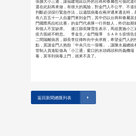
張擴大小三通，讓福建地區以外的台商和眷屬也可循此途
選在此刻再來做，有很大的風險，對金門人不公平、不道
判斷必須採行緊急作法，以遏阻病毒在兩岸通來通去時，
有八百五十一人自廈門來到金門，其中仍以台商和眷屬居
門國際馬拉松比賽」的金門代表隊一行卅餘人，昨仍如期
和個人不宜缺席。 連江縣長陳雪生表示，馬祖實施小三
疫方面絕不輕忽。 李金生／金門報導 ＳＡＲＳ疫情告
二間隔離病房，縣長李炷烽昨向中央求救，希望金門人的
點，莫讓金門人抱怨「中央只出一張嘴」，讓陳水扁總統
管制人員進駐做為「小三通」窗口的水頭碼頭和尚義機場
毒，莫等到病毒上門，就來不及了。
返回新聞總匯列表