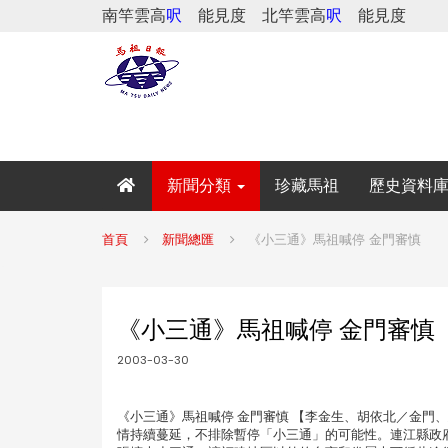
南竿雲高
呎
能見度
北竿雲高
呎
能見度
新聞分類
珍藏馬祖
歷史資料
首頁
新聞總匯
《小三通》馬祖喊停 金門審慎
《小三通》馬祖喊停 金門審慎
2003-03-30
《小三通》馬祖喊停 金門審慎 【李金生、胡依北／金門
情持續蔓延，不排除暫停「小三通」的可能性。連江縣政