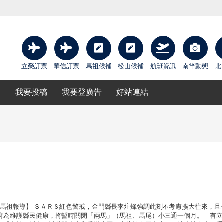
立榮訂票
華信訂票
馬祖候補
松山候補
航班資訊
南竿動態
北
庫
我要投稿
我要登廣告
好站連結
、馬祖報導】 ＳＡＲＳ紅色警戒，金門縣長李炷烽強調此刻不考慮擴大往來，且
府為維護縣民健康，將暫時關閉「兩馬」（馬祖、馬尾）小三通一個月。 有