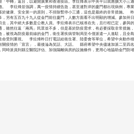
徑「中轉」返台，以避開廣東和香港疫區。李炷烽表示中央平日就應擴大小三
德。 李炷烽並強調，萬一疫情持續告急，甚至連對岸的廈門都出現病例，專
基於健康、安全第一的原則，不排除暫停小三通，這也是最終的非常措施。 
多，另有五百九十九人從金門前往廈門，人數方面看不出明顯的增減。參加卅
前去，其中絕大多數是公教人員。李炷烽表示已核准在先，且行程已定，參與
通，雖然往返「兩馬」民眾並不多，但是基於防疫需求，有必要採取非常措施
急，被視為防疫最前線的金門，衛生署疾病管制局至今僅派遣一人進駐，且全
性命受到重視。 李炷烽昨日打電話給衛生署、陸委會等單位，希望中央動作
有關疫情的「宣言」，最後淪為笑話、大話。 縣府希望中央儘速加派二至四
，同時派員到縣立醫院評估、加強隔離病房的設施條件，更用心地協助金門防