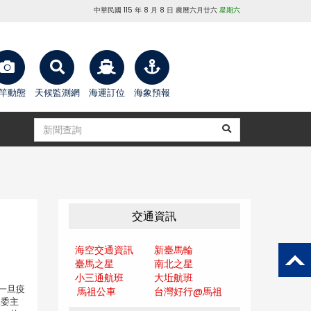
中華民國 115 年 8 月 8 日 農曆六月廿六
星期六
竿動態
天候監測網
海運訂位
海象預報
交通資訊
海空交通資訊
新臺馬輪
臺馬之星
南北之星
小三通航班
大坵航班
一旦疫
馬祖公車
台灣好行@馬
祖
立委主