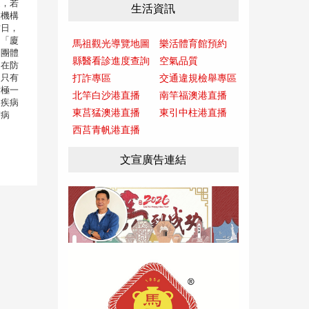
通，若
生活資訊
業機構
昨日，
日「廈
馬祖觀光導覽地圖
樂活體育館預約
的團體
縣醫看診進度查詢
空氣品質
，在防
島只有
打詐專區
交通違規檢舉專區
積極一
北竿白沙港直播
南竿福澳港直播
名疾病
東莒猛澳港直播
東引中柱港直播
堵病
西莒青帆港直播
文宣廣告連結