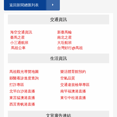
返回新聞總匯列表
交通資訊
海空交通資訊
新臺馬輪
臺馬之星
南北之星
小三通航班
大坵航班
馬祖公車
台灣好行@馬
祖
生活資訊
馬祖觀光導覽地圖
樂活體育館預約
縣醫看診進度查詢
空氣品質
打詐專區
交通違規檢舉專區
北竿白沙港直播
南竿福澳港直播
東莒猛澳港直播
東引中柱港直播
西莒青帆港直播
文宣廣告連結