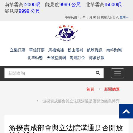
南竿雲高
12000呎
能見度
9999 公尺
北竿雲高
15000呎
能見度
9999 公尺
中華民國 115 年 8 月 10 日 農曆六月廿八
星期一
立榮訂票
華信訂票
馬祖候補
松山候補
航班資訊
南竿動態
北竿動態
天候監測網
海運訂位
海象預報
Toggle
navigat
首頁
新聞總匯
游揆責成部會與立法院溝通是否開放離島博弈
游揆責成部會與立法院溝通是否開放