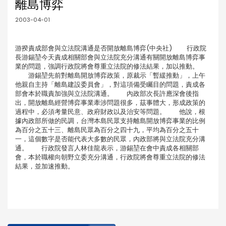
離島博弈
2003-04-01
游揆責成部會與立法院溝通是否開放離島博弈(中央社) 行政院
長游錫堃今天責成相關部會與立法院充分溝通有關開放離島博弈事
業的問題，強調行政院將會尊重立法院的修法結果，加以推動。
游錫堃先前對離島開放博弈政策，原裁示「暫緩推動」，上午
他親自主持「離島建設委員會」，對這項備受矚目的問題，責成各
部會本於職責加強與立法院溝通。 內政部次長許應深會後指
出，開放離島經營博弈事業牽涉問題很多，茲事體大，形成政策的
過程中，必須考量民意、政府財政以及治安等問題。 他說，根
據內政部所做的民調，台灣本島民眾支持離島開放博弈事業的比例
為百分之五十三、離島民眾為百分之四十九，平均為百分之五十
一，這個數字是否能代表大多數的民眾，內政部將與立法院充分溝
通。 行政院發言人林佳龍表示，游錫堃在會中責成各相關部
會，本於職權向朝野立委充分溝通，行政院將會尊重立法院的修法
結果，並加速推動。