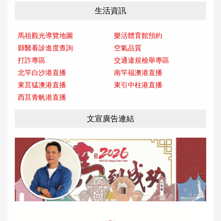
生活資訊
馬祖觀光導覽地圖
樂活體育館預約
縣醫看診進度查詢
空氣品質
打詐專區
交通違規檢舉專區
北竿白沙港直播
南竿福澳港直播
東莒猛澳港直播
東引中柱港直播
西莒青帆港直播
文宣廣告連結