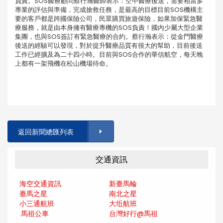
負責。SOS醫療顧問蔡行瀚醫師表示：空中醫療後送，需要相當多
專業的評估與準備，完成搶救任務，是最高的目標目前SOS機構主
要的客戶都是跨國保險公司，民眾購買旅遊保險，如果加保緊急醫
療服務，就是由本身擁有醫療專機的SOS負責！國內少屬大型企業
集團，也與SOS簽訂有緊急醫療的合約。蔡行瀚表示：從金門醫療
後送的經驗可以發現，對於提升醫療品質有很大的幫助，目前後送
工作已經擴及為二十四小時。目前與SOS合作的華信航空，每天晚
上都有一架飛機在松山機場待命。
返回新聞總匯列表
交通資訊
海空交通資訊
新臺馬輪
臺馬之星
南北之星
小三通航班
大坵航班
馬祖公車
台灣好行@馬
祖