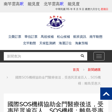
南竿雲高
呎
能見度
北竿雲高
呎
能見度
中華民國 115 年 8 月 9 日 農曆六月廿七
星期日
立榮訂票
華信訂票
馬祖候補
松山候補
航班資訊
南竿動態
北竿動態
天候監測網
海運訂位
海象預報
Toggle
navigat
首頁
新聞總匯
國際SOS機構協助金門醫療後送，受惠民眾逾百人，SOS機
構：離島受惠大
國際SOS機構協助金門醫療後送，受
惠民眾逾百人，SOS機構：離島受惠