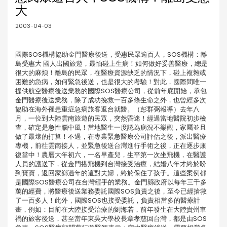
大
2003-04-03
國際SOS機構協助金門醫療後送，受惠民眾逾百人，SOS機構：離
島受惠大 國人出國旅遊，最怕碰上生病！如何做好妥善醫療，總是
很大的麻煩！離島的民眾，在醫療資源缺乏的情況下，碰上複雜或
困難的急病，如何緊急後送，也是很大的考驗！對此，國際間唯一
提供航空醫療後送業務的國際SOS醫療公司，從前年底開始，承包
金門醫療後送業務，除了成功挽救一百多條生命之外，也曾經多次
協助在海外罹患重症急病旅客返台就醫。（彭群弼報導）去年八
月，一位到大陸雲南旅遊的民眾，突然昏迷！經過當地醫院初步檢
查，確定是急性腦中風！當地醫生一度認為病況不樂觀，家屬並且
做了最壞的打算！不過，在專業緊急醫療公司評估之後，派出醫療
專機，前往雲南接人，並緊急後送台灣進行手術之後，正在逐步康
復當中！農曆大年初六，一名早產兒，生平第一次坐飛機，在醫護
人員的護送下，從金門搭飛機到台灣接受治療，結婚八年才終於盼
到寶寶，返回家鄉過年的這對夫婦，終於保住了孩子。這些案例都
是國際SOS醫療公司在台灣經手的業務。金門縣政府以每年三千多
萬的經費，將醫療後送業務委託國際SOS負責之後，至今已經搶救
了一百多人！此外，國際SOS也接受委託，負責相當多的醫療計
畫，例如：目前在大陸接受治療的劉海若，前年發生在大陸貴州車
禍的旅客後送，甚至當年東吳大學校長章孝慈回台灣，都是由SOS