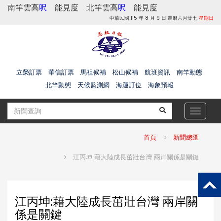
南竿雲高
呎
能見度
北竿雲高
呎
能見度
中華民國 115 年 8 月 9 日 農曆六月廿七
星期日
立榮訂票
華信訂票
馬祖候補
松山候補
航班資訊
南竿動態
北竿動態
天候監測網
海運訂位
海象預報
Toggle
navigat
首頁
新聞總匯
江丙坤:藉大陸成長茁壯台灣 兩岸關係是關鍵
江丙坤:藉大陸成長茁壯台灣 兩岸關
係是關鍵