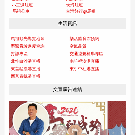
小三通航班
大坵航班
馬祖公車
台灣好行@馬
祖
生活資訊
馬祖觀光導覽地圖
樂活體育館預約
縣醫看診進度查詢
空氣品質
打詐專區
交通違規檢舉專區
北竿白沙港直播
南竿福澳港直播
東莒猛澳港直播
東引中柱港直播
西莒青帆港直播
文宣廣告連結