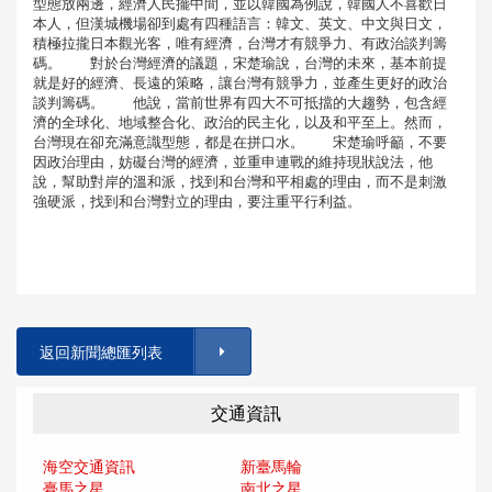
型態放兩邊，經濟人民擺中間，並以韓國為例說，韓國人不喜歡日
本人，但漢城機場卻到處有四種語言：韓文、英文、中文與日文，
積極拉攏日本觀光客，唯有經濟，台灣才有競爭力、有政治談判籌
碼。 對於台灣經濟的議題，宋楚瑜說，台灣的未來，基本前提
就是好的經濟、長遠的策略，讓台灣有競爭力，並產生更好的政治
談判籌碼。 他說，當前世界有四大不可抵擋的大趨勢，包含經
濟的全球化、地域整合化、政治的民主化，以及和平至上。然而，
台灣現在卻充滿意識型態，都是在拼口水。 宋楚瑜呼籲，不要
因政治理由，妨礙台灣的經濟，並重申連戰的維持現狀說法，他
說，幫助對岸的溫和派，找到和台灣和平相處的理由，而不是刺激
強硬派，找到和台灣對立的理由，要注重平行利益。
返回新聞總匯列表
交通資訊
海空交通資訊
新臺馬輪
臺馬之星
南北之星