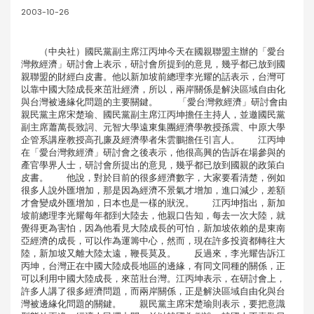
2003-10-26
（中央社）國民黨副主席江丙坤今天在國親聯盟主辦的「愛台
灣救經濟」研討會上表示，研討會所提到的意見，幾乎都已放到國
親聯盟的財經白皮書。他以新加坡前總理李光耀的話表示，台灣可
以靠中國大陸成長來茁壯經濟，所以，兩岸關係是解決區域自由化
與台灣被邊緣化問題的主要關鍵。 「愛台灣救經濟」研討會由
親民黨主席宋楚瑜、國民黨副主席江丙坤擔任主持人，並邀國民黨
副主席蕭萬長致詞、元智大學遠東集團經濟學教授孫震、中原大學
企管系講座教授高孔廉及經濟學者朱雲鵬擔任引言人。 江丙坤
在「愛台灣救經濟」研討會之後表示，他很高興的告訴在場參與的
產官學界人士，研討會所提出的意見，幾乎都已放到國親的政策白
皮書。 他說，對於目前的很多經濟數字，大家要看清楚，例如
很多人說外匯增加，那是因為經濟不景氣才增加，進口減少，差額
才會變成外匯增加，日本也是一樣的狀況。 江丙坤指出，新加
坡前總理李光耀每年都到大陸去，他親口告知，每去一次大陸，就
覺得更為害怕，因為他看見大陸成長的可怕，新加坡依賴的是東南
亞經濟的成長，可以作為運籌中心，然而，現在許多投資都轉往大
陸，新加坡又離大陸太遠，鞭長莫及。 反過來，李光耀告訴江
丙坤，台灣正在中國大陸成長地區的邊緣，有同文同種的關係，正
可以利用中國大陸成長，來茁壯台灣。江丙坤表示，在研討會上，
許多人講了很多經濟問題，而兩岸關係，正是解決區域自由化與台
灣被邊緣化問題的關鍵。 親民黨主席宋楚瑜則表示，要把意識