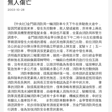
無人傷亡
2003-10-28
(中央社)金門縣消防局一輛消防車今天下午在奔馳救火途中，
疑因閃避迎面來車，發生失控翻車，救人變成被救，所幸車上兩名
消防隊員機警應變毫髮未傷，車損也不嚴重，全案由消防局和警方
調查中。 金門縣消防局金寧分隊是在下午二時十分左右接獲金
寧鄉泗湖發生火燒埔的通報，由於其他隊員都已出勤，前往消防局
洽公的金沙分隊分隊長洪明義立即披掛上陣支援，駕駛ＶＺ｜五一
一號消防車，帶領隊員張更豪趕往火場，不料途中發生車禍。
洪明義所駕駛的三噸重消防車，雖然一路鳴笛示警，但行經金寧鄉
榜林無名英雄銅像圓環轉彎時，一輛銀白色轎車仍急行往伯玉路
衝，沒有依規定讓出車道，以致洪明義為免發生相撞，猛按喇叭及
緊急煞車十多公尺後，疑因載水重心不大穩，消防車失控翻倒路
旁。 消防車翻倒後，擋風玻璃碎落一地，但奇蹟的是駕駛洪明
義和隨車的張更豪兩人都安然無恙，沒有受傷，讓隨後趕抵現場的
消防局長吳興邦、副局長王世祿等都認為是不幸中的大幸。 肇
事的消防車，除擋風玻璃全毀外，僅車身略有擦損及漏油情形，經
過消防局洩水減輕重量後，由修車廠人員拖吊扶正，駛離現場。消
防隊員透露這輛消防車已經有十多年車齡，機械反應較差，幸好沒
有釀出人傷車毀不幸。 針對消防車翻車事件，金寧警察所搜集
跡證調查中，初步排除駕駛有酒後駕車情事，另金門縣消防局也進
行調查，做為加強消防安全教育的案例。