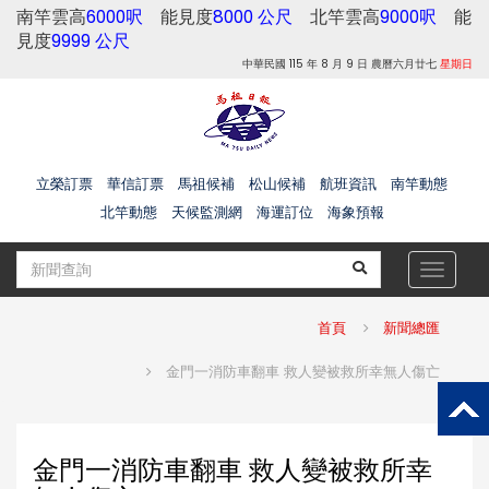
南竿雲高
6000呎
能見度
8000 公尺
北竿雲高
9000呎
能
見度
9999 公尺
中華民國 115 年 8 月 9 日 農曆六月廿七
星期日
立榮訂票
華信訂票
馬祖候補
松山候補
航班資訊
南竿動態
北竿動態
天候監測網
海運訂位
海象預報
Toggle
navigat
首頁
新聞總匯
金門一消防車翻車 救人變被救所幸無人傷亡
金門一消防車翻車 救人變被救所幸