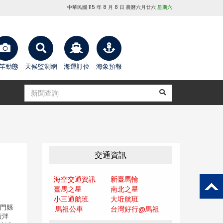
中華民國 115 年 8 月 8 日 農曆六月廿六
星期六
竿動態
天候監測網
海運訂位
海象預報
交通資訊
海空交通資訊
新臺馬輪
臺馬之星
南北之星
小三通航班
大坵航班
門縣
馬祖公車
台灣好行@馬
祖
黃泮