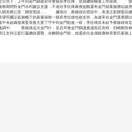
芸引領下，上午到金門縣政府拜會縣長李炷烽，並就總統輔選工作探路。 
服務期間對金門水利建設支援，不過在李炷烽幕僚提醒還有金門就業服務站啟
入縣長辦公室「闢室密談」。 據指出，蔡鐘雄在密談中，表達泛藍聯盟在
希望同屬泛藍旗幟下的新黨籍唯一縣長李炷烽也能支持，為連宋在金門選票開
中央組織發展委員會主委丁守中到金門勸進一樣，李炷烽並未給予蔡鐘雄肯
微調中。 蔡鐘雄這次金門行，並且拜會金門縣議會議長莊良時、烈嶼鄉長
拜託支持泛藍打贏總統選戰，在離開金門前，他還前往金湖鎮瓊林里蔡氏家廟