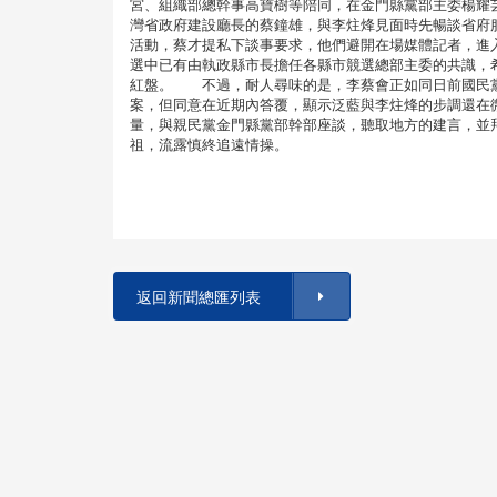
宮、組織部總幹事高寶樹等陪同，在金門縣黨部主委楊耀
灣省政府建設廳長的蔡鐘雄，與李炷烽見面時先暢談省府
活動，蔡才提私下談事要求，他們避開在場媒體記者，進
選中已有由執政縣市長擔任各縣市競選總部主委的共識，
紅盤。 不過，耐人尋味的是，李蔡會正如同日前國民黨
案，但同意在近期內答覆，顯示泛藍與李炷烽的步調還在
量，與親民黨金門縣黨部幹部座談，聽取地方的建言，並
祖，流露慎終追遠情操。
返回新聞總匯列表