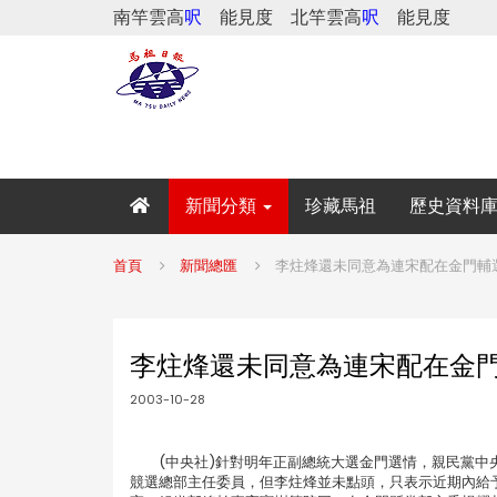
南竿雲高
呎
能見度
北竿雲高
呎
能見度
新聞分類
珍藏馬祖
歷史資料
首頁
新聞總匯
李炷烽還未同意為連宋配在金門輔
李炷烽還未同意為連宋配在金
2003-10-28
(中央社)針對明年正副總統大選金門選情，親民黨中央
競選總部主任委員，但李炷烽並未點頭，只表示近期內