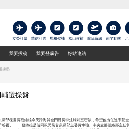
立榮訂票
華信訂票
馬祖候補
松山候補
航班資訊
南竿動態
北
庫
我要投稿
我要登廣告
好站連結
選操盤
門輔選操盤
黨部秘書長蔡鐘雄今天跨海與金門縣長李炷烽闢室密談，希望他出任連宋配金
給予答覆。 蔡鐘雄是偕同親民黨甘泉黨部主委黃幸強、中央黨部組織部主任