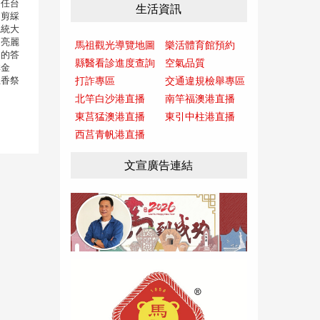
曾任台
生活資訊
用剪綵
總統大
出亮麗
馬祖觀光導覽地圖
樂活體育館預約
定的答
縣醫看診進度查詢
空氣品質
林金
上香祭
打詐專區
交通違規檢舉專區
北竿白沙港直播
南竿福澳港直播
東莒猛澳港直播
東引中柱港直播
西莒青帆港直播
文宣廣告連結