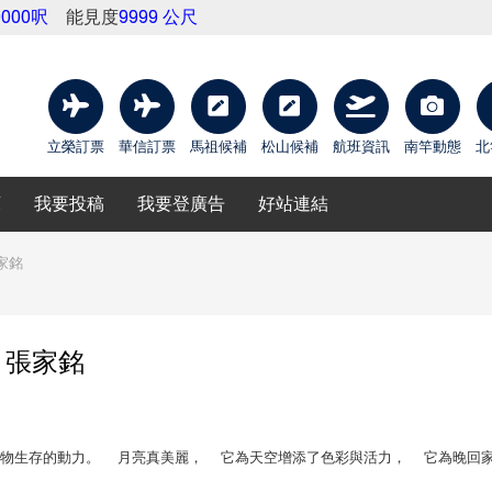
9000呎
能見度
9999 公尺
立榮訂票
華信訂票
馬祖候補
松山候補
航班資訊
南竿動態
北
庫
我要投稿
我要登廣告
好站連結
家銘
 張家銘
物生存的動力。 月亮真美麗， 它為天空增添了色彩與活力， 它為晚回
。