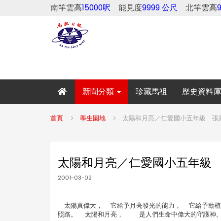
南竿雲高
15000呎
能見度
9999 公尺
北竿雲高
新聞分類
珍藏馬祖
歷史資料
首頁
學生園地
太陽和月亮／仁愛國小五年級 張
太陽和月亮／仁愛國小五年級
2001-03-02
太陽真偉大， 它給予月亮發光的能力， 它給予動植
照路。 太陽和月亮， 是人們生命中偉大的守護神