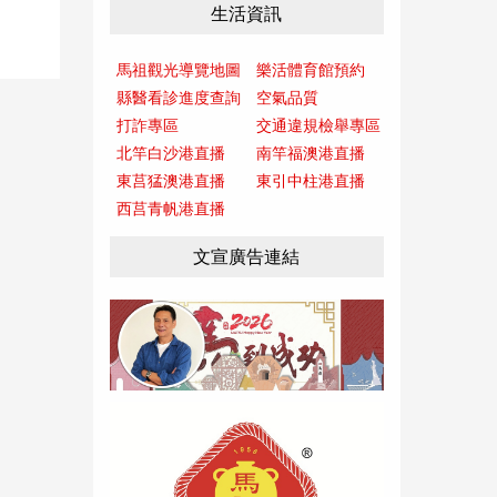
生活資訊
馬祖觀光導覽地圖
樂活體育館預約
縣醫看診進度查詢
空氣品質
打詐專區
交通違規檢舉專區
北竿白沙港直播
南竿福澳港直播
東莒猛澳港直播
東引中柱港直播
西莒青帆港直播
文宣廣告連結