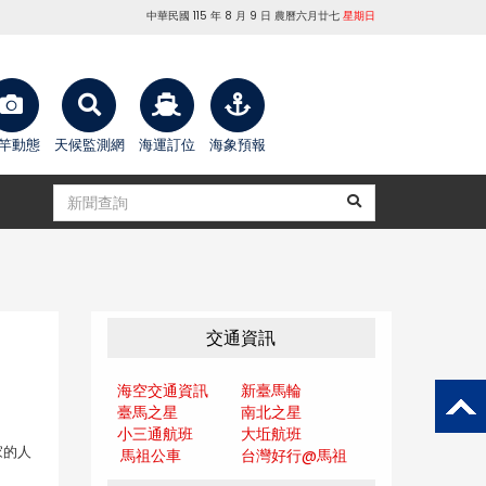
中華民國 115 年 8 月 9 日 農曆六月廿七
星期日
竿動態
天候監測網
海運訂位
海象預報
交通資訊
海空交通資訊
新臺馬輪
臺馬之星
南北之星
小三通航班
大坵航班
家的人
馬祖公車
台灣好行@馬
祖