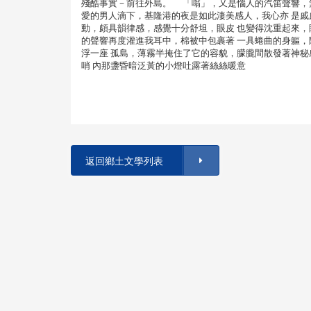
殘酷事實－前往外島。 「嗡」，又是惱人的汽笛聲響，無情
愛的男人滴下，基隆港的夜是如此淒美感人，我心亦 是戚戚
動，頗具韻律感，感覺十分舒坦，眼皮 也變得沈重起來
的聲響再度灌進我耳中，棉被中包裹著 一具蜷曲的身軀，
浮一座 孤島，薄霧半掩住了它的容貌，朦朧間散發著神
哨 內那盞昏暗泛黃的小燈吐露著絲絲暖意
返回鄉土文學列表