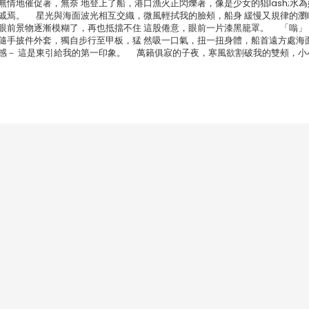
地催促著，無奈 地登上了船，港口漁火正閃爍著，像是少女的猖lash;水為
焉。 星光與海面波光相互交織，微風輕拭我的臉頰，船身 緩慢又規律的瀏la
，眼前景物逐漸模糊了，再也抵擋不住 這股倦意，眼前一片漆黑籠罩。 「嗡」
隨手披件外套，獨自步行至甲板，猛 然吸一口氣，扭一扭身體，船首遠方處海
秘感－ 這是東引給我的第一印象。 萬籟俱寂的子夜，寒風欲割破我的雙頰，小