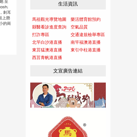
她 至
生活資訊
sh;
，刺耳
面上懸
馬祖觀光導覽地圖
樂活體育館預約
小的崗
縣醫看診進度查詢
空氣品質
打詐專區
交通違規檢舉專區
北竿白沙港直播
南竿福澳港直播
東莒猛澳港直播
東引中柱港直播
西莒青帆港直播
文宣廣告連結