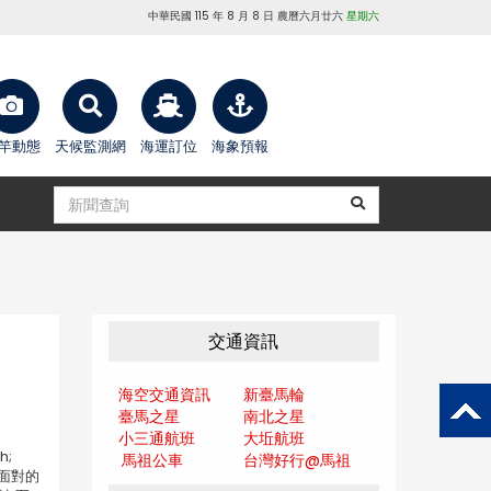
中華民國 115 年 8 月 8 日 農曆六月廿六
星期六
竿動態
天候監測網
海運訂位
海象預報
交通資訊
海空交通資訊
新臺馬輪
臺馬之星
南北之星
小三通航班
大坵航班
;
馬祖公車
台灣好行@馬
祖
面對的