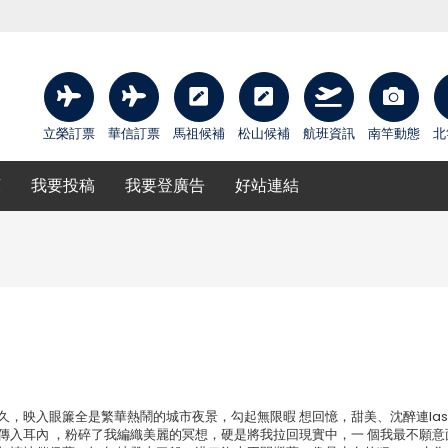
立榮訂票
華信訂票
馬祖候補
松山候補
航班資訊
南竿動態
北
庫
我要投稿
我要登廣告
好站連結
，映入眼簾全是繁華熱鬧的城市夜景，勾起無限暇 想回憶，甜美、沈醉連lash
傳入耳內 ，粉碎了我編織美麗的冥想，硬是將我拉回現實中，一 個我最不願意