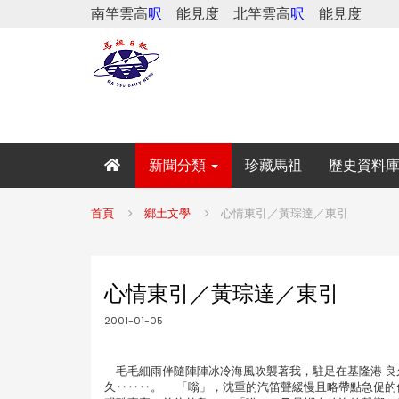
南竿雲高
呎
能見度
北竿雲高
呎
能見度
新聞分類
珍藏馬祖
歷史資料
首頁
鄉土文學
心情東引／黃琮達／東引
心情東引／黃琮達／東引
2001-01-05
毛毛細雨伴隨陣陣冰冷海風吹襲著我，駐足在基隆港 良久
久‥‥‥。 「嗡」，沈重的汽笛聲緩慢且略帶點急促的