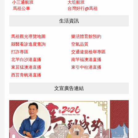
小三通航班
大坵航班
馬祖公車
台灣好行@馬
祖
生活資訊
馬祖觀光導覽地圖
樂活體育館預約
縣醫看診進度查詢
空氣品質
打詐專區
交通違規檢舉專區
北竿白沙港直播
南竿福澳港直播
東莒猛澳港直播
東引中柱港直播
西莒青帆港直播
文宣廣告連結