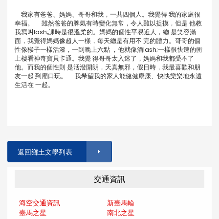
我家有爸爸、媽媽、哥哥和我，一共四個人。我覺得 我的家庭很
幸福。 雖然爸爸的脾氣有時變化無常，令人難以捉摸，但是 他教
我寫叫lash;課時是很溫柔的。媽媽的個性平易近人，總 是笑容滿
面，我覺得媽媽像超人一樣，每天總是有用不 完的體力。哥哥的個
性像猴子一樣活潑，一到晚上六點 ，他就像酒lash;一樣很快速的衝
上樓看神奇寶貝卡通。我覺 得哥哥太入迷了，媽媽和我都受不了
他。而我的個性則 是活潑開朗，天真無邪，假日時，我最喜歡和朋
友一起 到廟口玩。 我希望我的家人能健健康康、快快樂樂地永遠
生活在 一起。
返回鄉土文學列表
交通資訊
海空交通資訊
新臺馬輪
臺馬之星
南北之星