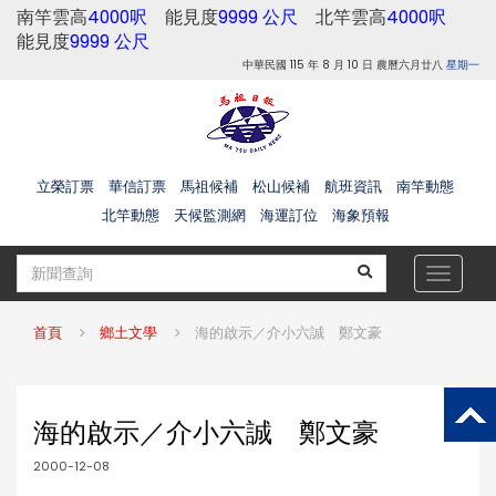
南竿雲高
4000呎
能見度
9999 公尺
北竿雲高
4000呎
能見度
9999 公尺
中華民國 115 年 8 月 10 日 農曆六月廿八
星期一
立榮訂票
華信訂票
馬祖候補
松山候補
航班資訊
南竿動態
北竿動態
天候監測網
海運訂位
海象預報
Toggle
navigat
首頁
鄉土文學
海的啟示／介小六誠 鄭文豪
海的啟示／介小六誠 鄭文豪
2000-12-08