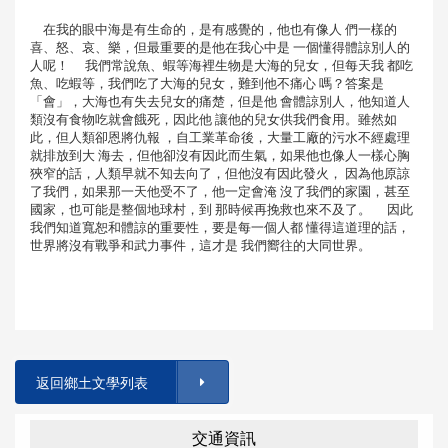
在我的眼中海是有生命的，是有感覺的，他也有像人 們一樣的
喜、怒、哀、樂，但最重要的是他在我心中是 一個懂得體諒別人的
人呢！ 我們常說魚、蝦等海裡生物是大海的兒女，但每天我 都吃
魚、吃蝦等，我們吃了大海的兒女，難到他不痛心 嗎？答案是
「會」，大海也有失去兒女的痛楚，但是他 會體諒別人，他知道人
類沒有食物吃就會餓死，因此他 讓他的兒女供我們食用。雖然如
此，但人類卻恩將仇報 ，自工業革命後，大量工廠的污水不經處理
就排放到大 海去，但他卻沒有因此而生氣，如果他也像人一樣心胸
狹窄的話，人類早就不知去向了，但他沒有因此發火， 因為他原諒
了我們，如果那一天他受不了，他一定會淹 沒了我們的家園，甚至
國家，也可能是整個地球村，到 那時候再挽救也來不及了。 因此
我們知道寬恕和體諒的重要性，要是每一個人都 懂得這道理的話，
世界將沒有戰爭和武力事件，這才是 我們嚮往的大同世界。
返回鄉土文學列表
交通資訊