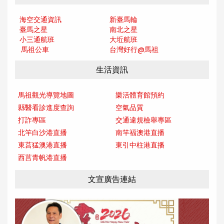
海空交通資訊
新臺馬輪
臺馬之星
南北之星
小三通航班
大坵航班
馬祖公車
台灣好行@馬
祖
生活資訊
馬祖觀光導覽地圖
樂活體育館預約
縣醫看診進度查詢
空氣品質
打詐專區
交通違規檢舉專區
北竿白沙港直播
南竿福澳港直播
東莒猛澳港直播
東引中柱港直播
西莒青帆港直播
文宣廣告連結