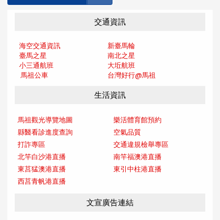
交通資訊
海空交通資訊
新臺馬輪
臺馬之星
南北之星
小三通航班
大坵航班
馬祖公車
台灣好行@馬
祖
生活資訊
馬祖觀光導覽地圖
樂活體育館預約
縣醫看診進度查詢
空氣品質
打詐專區
交通違規檢舉專區
北竿白沙港直播
南竿福澳港直播
東莒猛澳港直播
東引中柱港直播
西莒青帆港直播
文宣廣告連結