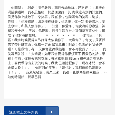
你問我：﹁阿磊！明年暑假，我們去綠島玩，好不好 ！」看著你
渴望的眼神，我不忍拒絕，於是便說好！其 實我還有別的計畫的。
看見你臉上綻放了二朵笑容，我 的臉，也隨著你的笑容，綻放。
你說：「你愛綠島，因為那裡好美，你還說，你一定 要去潛水，要
去水中，和美人魚作伴」。 知道，你愛海，你說海給你浪漫，神
祕和安全感， 所以，你愛海。只是生活在台北這個都市叢林中，攫
取 了你對海的愛戀。 × × × × × × 你問我：「阿
磊！我有時候覺得自己好像太依賴你了， 太麻你了，每次，只要我
忘了帶什麼東西，你都一定會 幫我拿來！阿磊！你真的對我好好
喔！可是我怕，有一 天你會覺得我很煩，會不再愛我了！」。 我
笑著回答說：「大笨蛋！如果我會覺得你很煩而不 再愛你的話，早
在十年前，你拉著我的衣服，每次都把 眼猖lash;和鼻涕弄在我身
上，要我帶你出去玩的時候，我就 已經討厭你了，現在才問，會不
會嫌太晚！」。 你呵呵的笑說：「那也對，我都依賴你那麼久
了！」 。 我忽然發覺，長久以來，我都一直以為是薇依賴我， 不
知何時開始，我早已習
返回鄉土文學列表