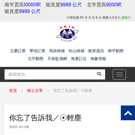
南竿雲高
10000呎
能見度
9999 公尺
北竿雲高
9000呎
能見度
9999 公尺
中華民國 115 年 8 月 8 日 農曆六月廿六
星期六
立榮訂票
華信訂票
馬祖候補
松山候補
航班資訊
南竿動態
北竿動態
天候監測網
海運訂位
海象預報
Toggle
navigat
首頁
鄉土文學
你忘了告訴我／☉輕塵
你忘了告訴我／☉輕塵
2001-01-08