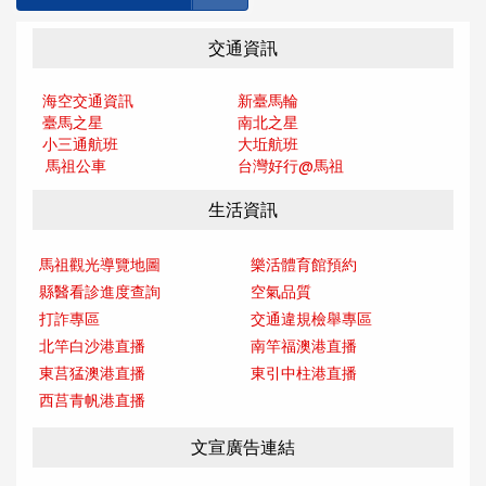
交通資訊
海空交通資訊
新臺馬輪
臺馬之星
南北之星
小三通航班
大坵航班
馬祖公車
台灣好行@馬
祖
生活資訊
馬祖觀光導覽地圖
樂活體育館預約
縣醫看診進度查詢
空氣品質
打詐專區
交通違規檢舉專區
北竿白沙港直播
南竿福澳港直播
東莒猛澳港直播
東引中柱港直播
西莒青帆港直播
文宣廣告連結