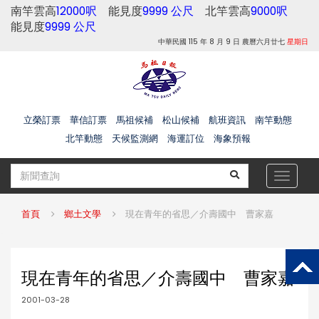
南竿雲高
12000呎
能見度
9999 公尺
北竿雲高
9000呎
能見度
9999 公尺
中華民國 115 年 8 月 9 日 農曆六月廿七
星期日
立榮訂票
華信訂票
馬祖候補
松山候補
航班資訊
南竿動態
北竿動態
天候監測網
海運訂位
海象預報
Toggle
navigat
首頁
鄉土文學
現在青年的省思／介壽國中 曹家嘉
現在青年的省思／介壽國中 曹家嘉
2001-03-28