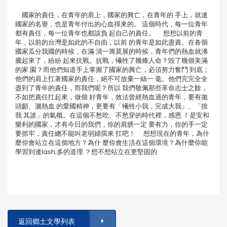
國家的責任，在青年的肩上，國家的興亡，在青年的 手上，就連
國家的名譽，也是青年付出的心血得來的。 這個時代，每一位青年
都有責任，每一位青年也都該負 起自己的責任。 想想以前的青
年，以前的台灣是如此的不自由，以前 的青年是如此盡責。在各個
國家瓜分我國的時候，在滿 清一籌莫展的時候，青年們的熱血就沸
騰起來了，紛紛 起來抗戰。抗戰，犧牲了幾條人命？毀了幾個美滿
的家 園？而他們知道手上掌握了國家的興亡，必須努力奮鬥 到底；
他們的肩上扛著國家的責任，絕不可放棄一絲一 毫。他們完完全全
盡到了青年的責任，而我們呢？所以 我們敬佩那些革命志士之餘，
不如把責任扛起來，做個 好青年，效法曾經熱血過的青年，要有拋
頭顱、灑熱血 的愛國精神，更要有「犧牲小我，完成大我」、「捨
我 其誰」的氣概。在這個不愁吃、不愁穿的時代裡，感恩 ！是安和
樂利的國家，才有今日的我們，你的肩膀一定 要有力，你的手一定
要抓牢，責任總不能叫老弱婦孺來 扛吧！ 想想現在的青年，為什
麼你會站立在這個地方？為什 麼你會生活在這個環境？為什麼你能
學習到連lash;多的道理 ？想不想站立在更堅固的
返回鄉土文學列表