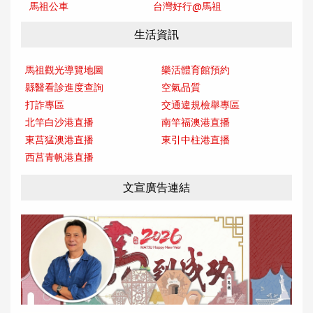
馬祖公車
台灣好行@馬
祖
生活資訊
馬祖觀光導覽地圖
樂活體育館預約
縣醫看診進度查詢
空氣品質
打詐專區
交通違規檢舉專區
北竿白沙港直播
南竿福澳港直播
東莒猛澳港直播
東引中柱港直播
西莒青帆港直播
文宣廣告連結