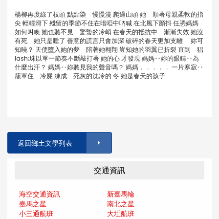
楊柳再度綠了枝頭 點點染 慢慢漫 爬過山頭 她 順著母親柔軟的指
尖 輕輕滑下 殘留的季節不住在暗啞中吶喊 在北風下顫抖 任憑媽媽
如何叫喚 她也聽不見 驚蟄的冷峭 在春天的抵抗中 漸漸失效 她沒
有死 她只是睡了 善意的謊言只會加深 破碎的春天更加支離 妳可
知曉？ 天使墮入她的夢 陪著她翱翔 豈知她的羽翼已折裂 直到 猖
lash;珠以單一節奏不斷敲打著 她的心 才發現 媽媽‥妳的眼睛‥為
什麼出汗？ 媽媽‥妳聽見我的聲音嗎？ 媽媽．．．．． 一片寒寂‥
籠罩住 冷屍 凍成 死灰的沈冷的 冬 她是春天的孩子
返回鄉土文學列表
交通資訊
海空交通資訊
新臺馬輪
臺馬之星
南北之星
小三通航班
大坵航班