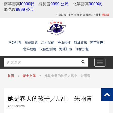
南竿雲高
10000呎
能見度
9999 公尺
北竿雲高
9000呎
能見度
9999 公尺
中華民國 115 年 8 月 9 日 農曆六月廿七
星期日
立榮訂票
華信訂票
馬祖候補
松山候補
航班資訊
南竿動態
北竿動態
天候監測網
海運訂位
海象預報
Toggle
navigat
首頁
鄉土文學
她是春天的孩子／馬中 朱雨青
她是春天的孩子／馬中 朱雨青
2001-03-29