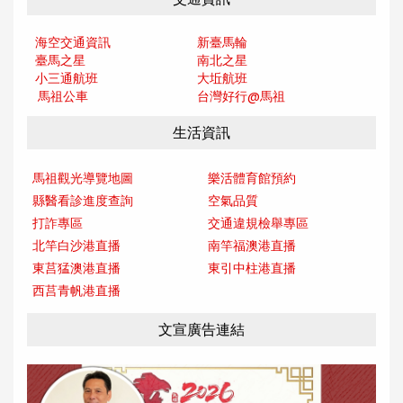
海空交通資訊
新臺馬輪
臺馬之星
南北之星
小三通航班
大坵航班
馬祖公車
台灣好行@馬
祖
生活資訊
馬祖觀光導覽地圖
樂活體育館預約
縣醫看診進度查詢
空氣品質
打詐專區
交通違規檢舉專區
北竿白沙港直播
南竿福澳港直播
東莒猛澳港直播
東引中柱港直播
西莒青帆港直播
文宣廣告連結