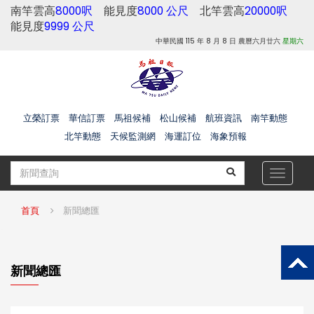
南竿雲高
8000呎
能見度
8000 公尺
北竿雲高
20000呎
能見度
9999 公尺
中華民國 115 年 8 月 8 日 農曆六月廿六
星期六
立榮訂票
華信訂票
馬祖候補
松山候補
航班資訊
南竿動態
北竿動態
天候監測網
海運訂位
海象預報
Toggle
navigat
首頁
新聞總匯
新聞總匯