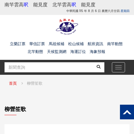
南竿雲高
呎
能見度
北竿雲高
呎
能見度
中華民國 115 年 8 月 6 日 農曆六月廿四
星期四
立榮訂票
華信訂票
馬祖候補
松山候補
航班資訊
南竿動態
北竿動態
天候監測網
海運訂位
海象預報
Toggle
navigat
首頁
柳營笙歌
柳營笙歌