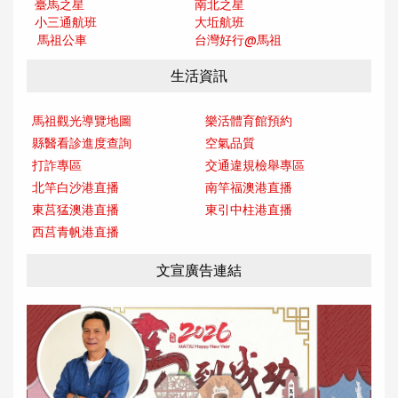
臺馬之星
南北之星
小三通航班
大坵航班
馬祖公車
台灣好行@馬
祖
生活資訊
馬祖觀光導覽地圖
樂活體育館預約
縣醫看診進度查詢
空氣品質
打詐專區
交通違規檢舉專區
北竿白沙港直播
南竿福澳港直播
東莒猛澳港直播
東引中柱港直播
西莒青帆港直播
文宣廣告連結