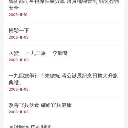
馬防部司令視導彈藥分庫 落實械彈管制 強化整體
安全
2003-11-10
輕鬆一下
2003-11-03
兵變 一九三旅 李師奇
2003-11-03
一九四旅舉行「先總統 蔣公誕辰紀念日擴大升旗
典禮」
2003-11-03
改善官兵伙食 確維官兵健康
2003-11-03
真誠體恤 用心關懷