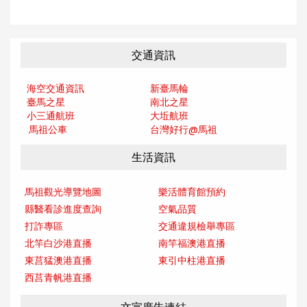
交通資訊
海空交通資訊
新臺馬輪
臺馬之星
南北之星
小三通航班
大坵航班
馬祖公車
台灣好行@馬
祖
生活資訊
馬祖觀光導覽地圖
樂活體育館預約
縣醫看診進度查詢
空氣品質
打詐專區
交通違規檢舉專區
北竿白沙港直播
南竿福澳港直播
東莒猛澳港直播
東引中柱港直播
西莒青帆港直播