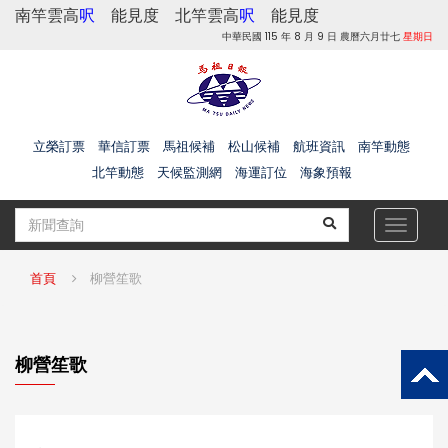
南竿雲高
呎
能見度
北竿雲高
呎
能見度
中華民國 115 年 8 月 9 日 農曆六月廿七
星期日
立榮訂票
華信訂票
馬祖候補
松山候補
航班資訊
南竿動態
北竿動態
天候監測網
海運訂位
海象預報
Toggle
navigat
首頁
柳營笙歌
柳營笙歌