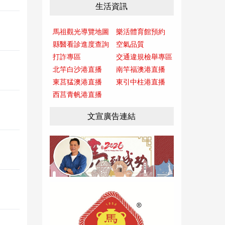
生活資訊
馬祖觀光導覽地圖
樂活體育館預約
縣醫看診進度查詢
空氣品質
打詐專區
交通違規檢舉專區
北竿白沙港直播
南竿福澳港直播
東莒猛澳港直播
東引中柱港直播
西莒青帆港直播
文宣廣告連結