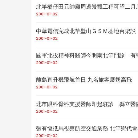
北竿橋仔田元帥廟周邊景觀工程可望二月
2001-01-02
中華電信完成北竿壁山ＧＳＭ基地台架設
2001-01-02
國軍北投精神科醫師今明南北竿門診 有
2001-01-02
離島直升機飛航首日 九名旅客展翅高飛
2001-01-02
北市眼科骨科支援醫師即起駐診 縣立醫
2001-01-02
張有恆抵馬視察航空交通業務 北竿鄉代
2001-01-02