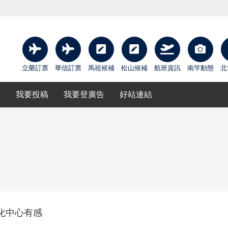
立榮訂票
華信訂票
馬祖候補
松山候補
航班資訊
南竿動態
北
庫
我要投稿
我要登廣告
好站連結
化中心有感