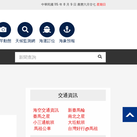
中華民國 115 年 8 月 9 日 農曆六月廿七
星期日
竿動態
天候監測網
海運訂位
海象預報
交通資訊
海空交通資訊
新臺馬輪
臺馬之星
南北之星
小三通航班
大坵航班
馬祖公車
台灣好行@馬
祖