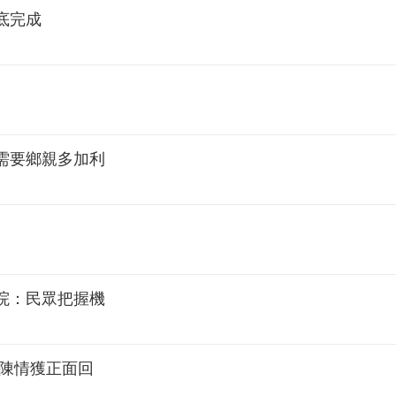
底完成
需要鄉親多加利
院：民眾把握機
會陳情獲正面回