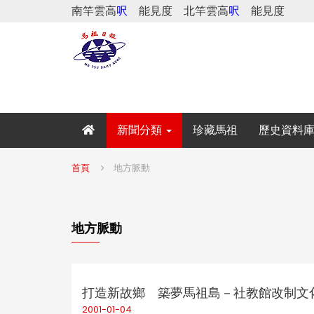
南竿雲高
呎
能見度
北竿雲高
呎
能見度
新聞分類
珍藏馬祖
歷史資料
首頁
地方脈動
地方脈動
打造新故鄉 築夢馬祖島－社教館改制文
2001-01-04