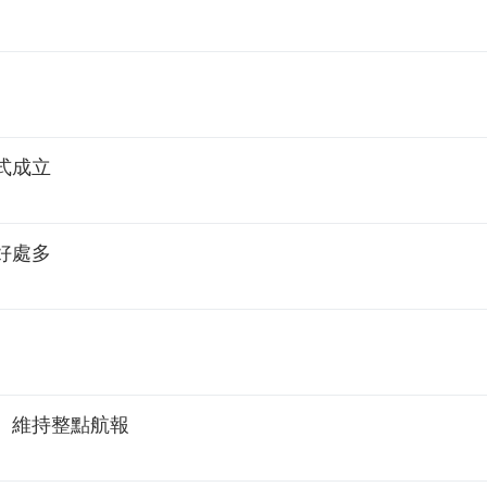
式成立
好處多
 維持整點航報