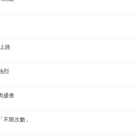
上路
熱烈
肉盛會
「不限次數」