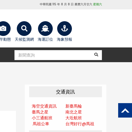
中華民國 115 年 8 月 8 日 農曆六月廿六
星期六
竿動態
天候監測網
海運訂位
海象預報
交通資訊
海空交通資訊
新臺馬輪
臺馬之星
南北之星
小三通航班
大坵航班
馬祖公車
台灣好行@馬
祖