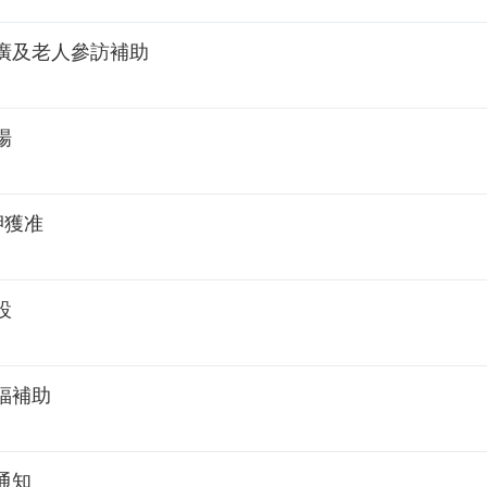
廣及老人參訪補助
場
押獲准
設
福補助
通知