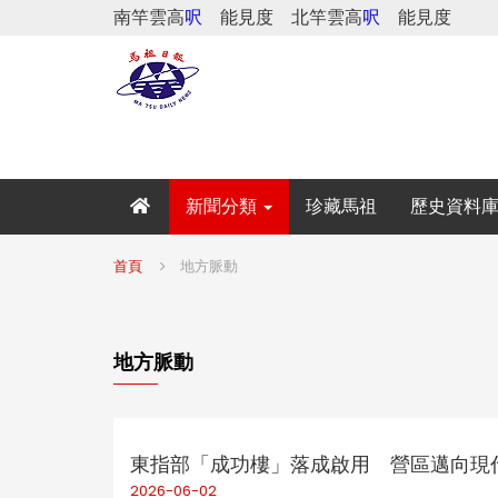
南竿雲高
呎
能見度
北竿雲高
呎
能見度
新聞分類
珍藏馬祖
歷史資料
首頁
地方脈動
地方脈動
東指部「成功樓」落成啟用 營區邁向現
2026-06-02