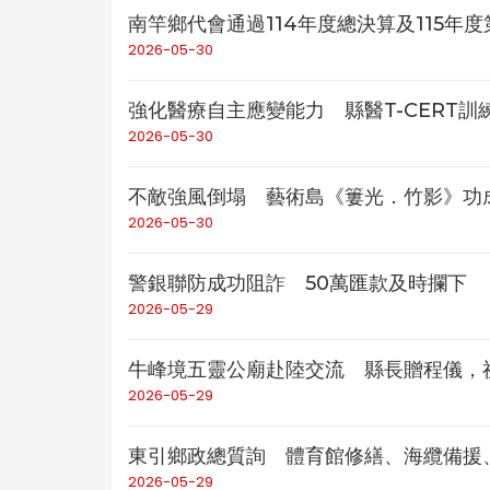
南竿鄉代會通過114年度總決算及115年
2026-05-30
強化醫療自主應變能力 縣醫T-CERT訓
2026-05-30
不敵強風倒塌 藝術島《簍光．竹影》功
2026-05-30
警銀聯防成功阻詐 50萬匯款及時攔下
2026-05-29
牛峰境五靈公廟赴陸交流 縣長贈程儀，
2026-05-29
東引鄉政總質詢 體育館修繕、海纜備援
2026-05-29