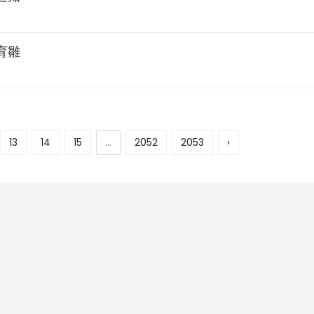
育雛
13
14
15
...
2052
2053
›