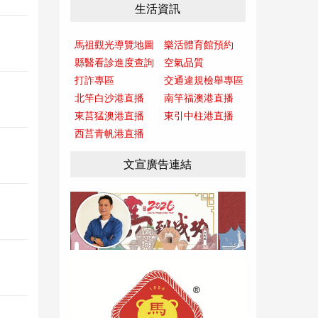
生活資訊
馬祖觀光導覽地圖
樂活體育館預約
縣醫看診進度查詢
空氣品質
打詐專區
交通違規檢舉專區
北竿白沙港直播
南竿福澳港直播
東莒猛澳港直播
東引中柱港直播
西莒青帆港直播
文宣廣告連結