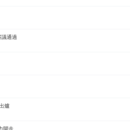
審議通過
出爐
力開走