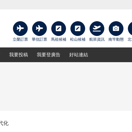
立榮訂票
華信訂票
馬祖候補
松山候補
航班資訊
南竿動態
北
庫
我要投稿
我要登廣告
好站連結
代化