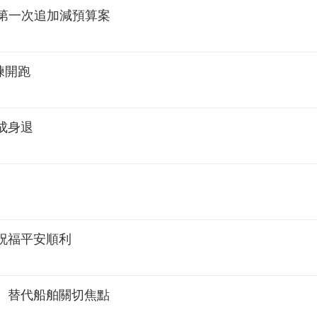
度第一次追加減預算案
練開跑
成身退
祝福平安順利
、替代船舶關切焦點