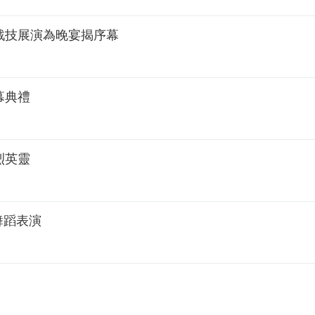
戰技展演為晚宴揭序幕
幕典禮
烈英靈
舞蹈表演