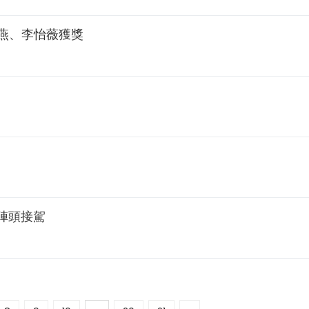
秀燕、李怡薇獲獎
陣頭接駕