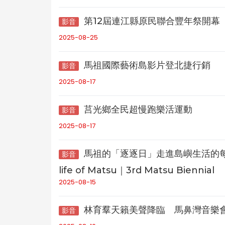
第12屆連江縣原民聯合豐年祭開幕
影音
2025-08-25
馬祖國際藝術島影片登北捷行銷
影音
2025-08-17
莒光鄉全民超慢跑樂活運動
影音
2025-08-17
馬祖的「逐逐日」走進島嶼生活的每一天｜
影音
life of Matsu｜3rd Matsu Biennial
2025-08-15
林育羣天籟美聲降臨 馬鼻灣音樂
影音