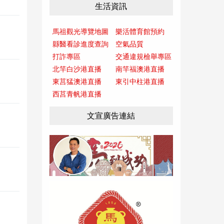
生活資訊
馬祖觀光導覽地圖
樂活體育館預約
縣醫看診進度查詢
空氣品質
打詐專區
交通違規檢舉專區
北竿白沙港直播
南竿福澳港直播
東莒猛澳港直播
東引中柱港直播
西莒青帆港直播
文宣廣告連結