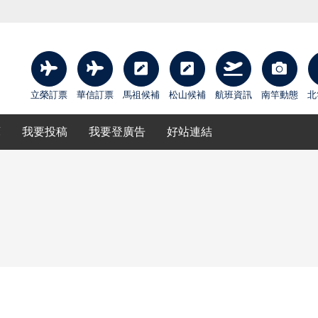
立榮訂票
華信訂票
馬祖候補
松山候補
航班資訊
南竿動態
北
庫
我要投稿
我要登廣告
好站連結