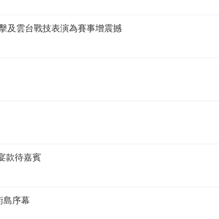
射擊及雲台戰技表演為賽事增震撼
宴款待嘉賓
術島序幕