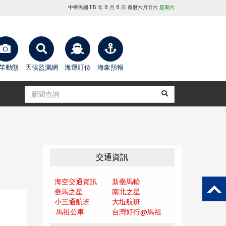
中華民國 115 年 8 月 8 日 農曆六月廿六
星期六
竿動態
天候監測網
海運訂位
海象預報
交通資訊
海空交通資訊
新臺馬輪
臺馬之星
南北之星
小三通航班
大坵航班
馬祖公車
台灣好行@馬
祖