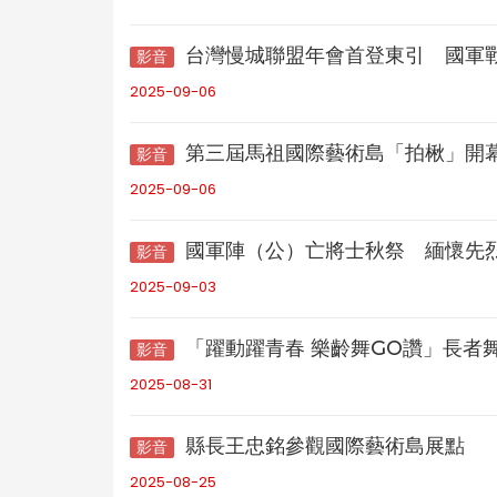
台灣慢城聯盟年會首登東引 國軍
影音
2025-09-06
第三屆馬祖國際藝術島「拍楸」開
影音
2025-09-06
國軍陣（公）亡將士秋祭 緬懷先
影音
2025-09-03
「躍動躍青春 樂齡舞GO讚」長者
影音
2025-08-31
縣長王忠銘參觀國際藝術島展點
影音
2025-08-25