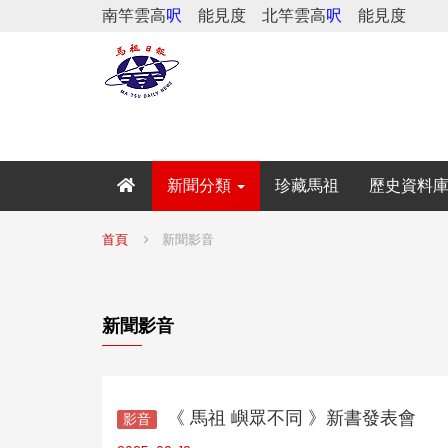
南竿雲高
呎
能見度
北竿雲高
呎
能見度
新聞分類
珍藏馬祖
歷史資料
首頁
新聞影音
新聞影音
《 馬祖 嶼眾不同 》新書發表會
影音