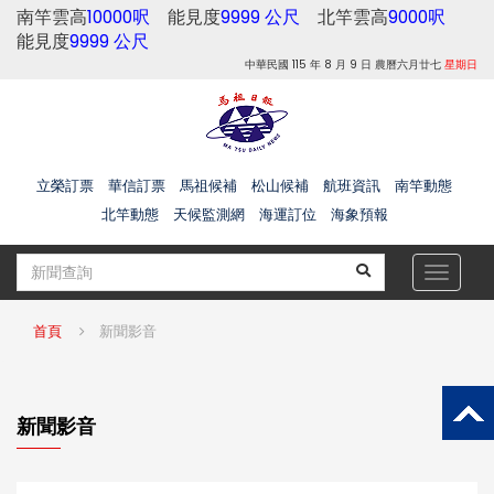
南竿雲高
10000呎
能見度
9999 公尺
北竿雲高
9000呎
能見度
9999 公尺
中華民國 115 年 8 月 9 日 農曆六月廿七
星期日
立榮訂票
華信訂票
馬祖候補
松山候補
航班資訊
南竿動態
北竿動態
天候監測網
海運訂位
海象預報
Toggle
navigat
首頁
新聞影音
新聞影音