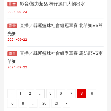
影音/拉力超猛 橋仔澳口大物出水
影音
2024-09-23
直播／縣運籃球社會組冠軍賽 北竿鄉VS莒
影音
光鄉
2024-09-22
直播／縣運籃球社會組季軍賽 馬防部VS南
影音
竿鄉
2024-09-22
‹
1
2
...
5
6
7
8
9
10
11
...
20
21
›