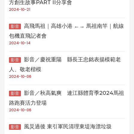
方創生故事PART II分享會
2024-10-21
高飛馬祖｜高雄小港 ←→ 馬祖南竿｜航線
影音
包機直飛記者會
2024-10-14
影音／慶祝重陽 縣長王忠銘表揚模範老
影音
人、敬老楷模
2024-10-06
影音／秋高氣爽 連江縣體育季2024馬祖
影音
路跑賽活力登場
2024-10-06
風災過後 東引軍民清理東堤海漂垃圾
影音