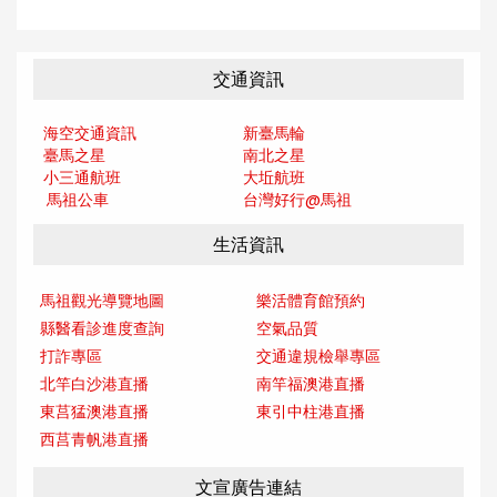
交通資訊
海空交通資訊
新臺馬輪
臺馬之星
南北之星
小三通航班
大坵航班
馬祖公車
台灣好行@馬
祖
生活資訊
馬祖觀光導覽地圖
樂活體育館預約
縣醫看診進度查詢
空氣品質
打詐專區
交通違規檢舉專區
北竿白沙港直播
南竿福澳港直播
東莒猛澳港直播
東引中柱港直播
西莒青帆港直播
文宣廣告連結