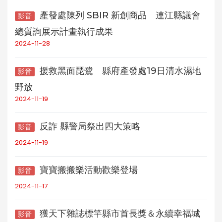
產發處陳列 SBIR 新創商品 連江縣議會
影音
總質詢展示計畫執行成果
2024-11-28
援救黑面琵鷺 縣府產發處19日清水濕地
影音
野放
2024-11-19
反詐 縣警局祭出四大策略
影音
2024-11-19
寶寶搬搬樂活動歡樂登場
影音
2024-11-17
獲天下雜誌標竿縣市首長獎＆永續幸福城
影音