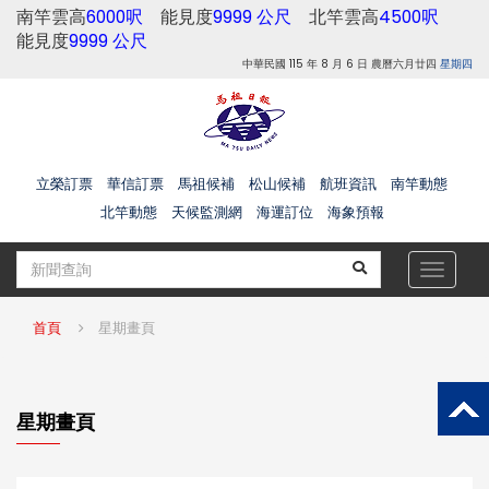
南竿雲高
6000呎
能見度
9999 公尺
北竿雲高
4500呎
能見度
9999 公尺
中華民國 115 年 8 月 6 日 農曆六月廿四
星期四
立榮訂票
華信訂票
馬祖候補
松山候補
航班資訊
南竿動態
北竿動態
天候監測網
海運訂位
海象預報
Toggle
navigat
首頁
星期畫頁
星期畫頁