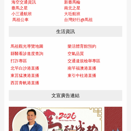
海空交通資訊
新臺馬輪
臺馬之星
南北之星
小三通航班
大坵航班
馬祖公車
台灣好行@馬
祖
生活資訊
馬祖觀光導覽地圖
樂活體育館預約
縣醫看診進度查詢
空氣品質
打詐專區
交通違規檢舉專區
北竿白沙港直播
南竿福澳港直播
東莒猛澳港直播
東引中柱港直播
西莒青帆港直播
文宣廣告連結