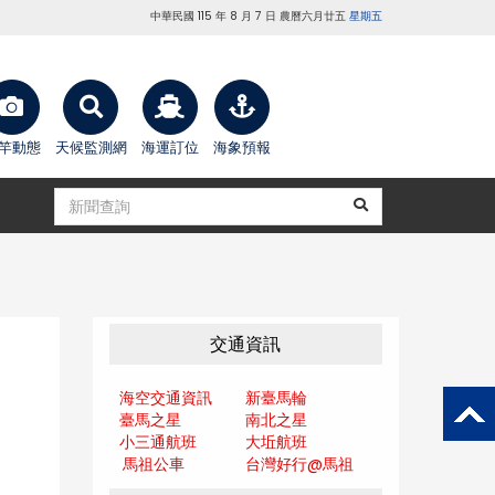
中華民國 115 年 8 月 7 日 農曆六月廿五
星期五
竿動態
天候監測網
海運訂位
海象預報
交通資訊
海空交通資訊
新臺馬輪
臺馬之星
南北之星
小三通航班
大坵航班
馬祖公車
台灣好行@馬
祖