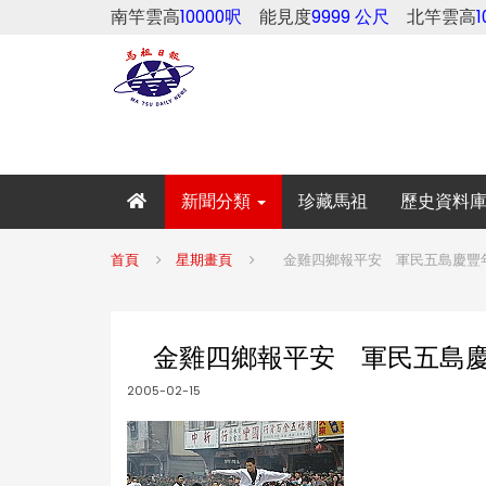
南竿雲高
10000呎
能見度
9999 公尺
北竿雲高
新聞分類
珍藏馬祖
歷史資料
首頁
星期畫頁
金雞四鄉報平安 軍民五島慶豐年
金雞四鄉報平安 軍民五島慶豐
2005-02-15