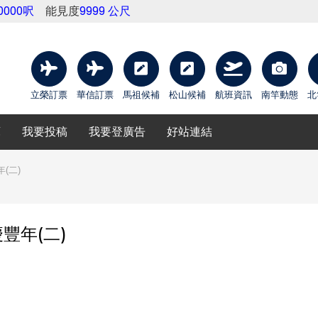
10000呎
能見度
9999 公尺
立榮訂票
華信訂票
馬祖候補
松山候補
航班資訊
南竿動態
北
庫
我要投稿
我要登廣告
好站連結
(二)
年(二)