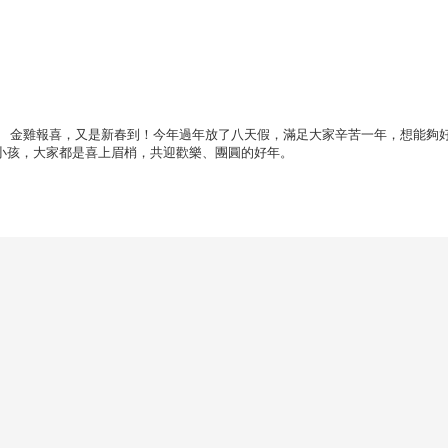
 金雞報喜，又是新春到！今年過年放了八天假，滿足大家辛苦一年，想能夠
小孩，大家都是喜上眉梢，共迎歡樂、團圓的好年。