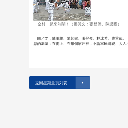
全村一起來熱鬧！（圖與文：張登傑、陳樂團）
圖／文：陳鵬雄、陳其敏、張登傑、林冰芳、曹重偉。
息的渴望；在街上、在每個家戶裡，不論軍民鄉親、大人
返回星期畫頁列表