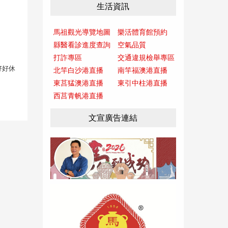
生活資訊
馬祖觀光導覽地圖
樂活體育館預約
縣醫看診進度查詢
空氣品質
打詐專區
交通違規檢舉專區
好好休
北竿白沙港直播
南竿福澳港直播
東莒猛澳港直播
東引中柱港直播
西莒青帆港直播
文宣廣告連結