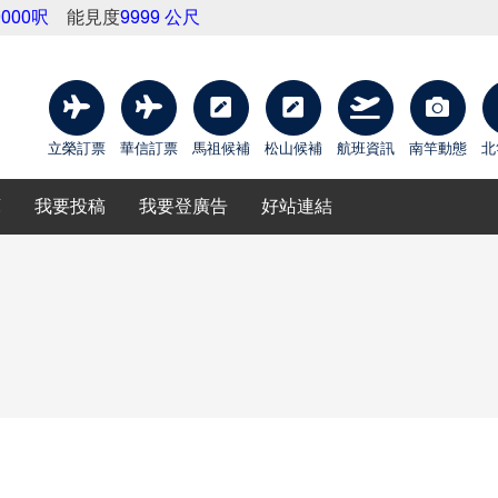
9000呎
能見度
9999 公尺
立榮訂票
華信訂票
馬祖候補
松山候補
航班資訊
南竿動態
北
庫
我要投稿
我要登廣告
好站連結