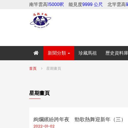
南竿雲高
15000呎
能見度
9999 公尺
北竿雲高
新聞分類
珍藏馬祖
歷史資料
首頁
星期畫頁
星期畫頁
絢爛繽紛跨年夜 勁歌熱舞迎新年（三）
2022-01-02