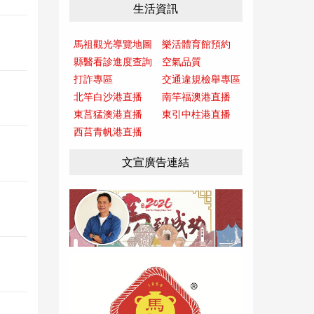
生活資訊
馬祖觀光導覽地圖
樂活體育館預約
縣醫看診進度查詢
空氣品質
打詐專區
交通違規檢舉專區
北竿白沙港直播
南竿福澳港直播
東莒猛澳港直播
東引中柱港直播
西莒青帆港直播
文宣廣告連結