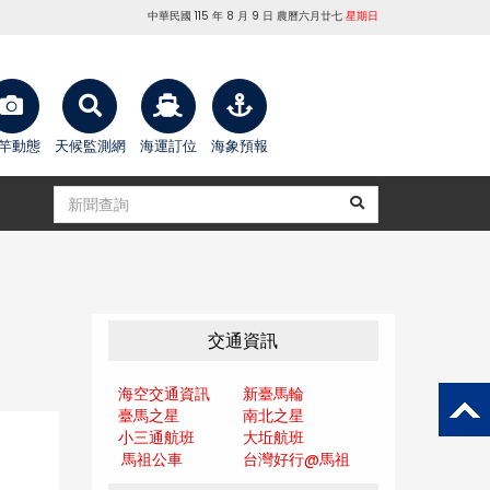
中華民國 115 年 8 月 9 日 農曆六月廿七
星期日
竿動態
天候監測網
海運訂位
海象預報
交通資訊
海空交通資訊
新臺馬輪
臺馬之星
南北之星
小三通航班
大坵航班
馬祖公車
台灣好行@馬
祖