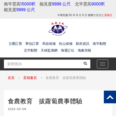
南竿雲高
15000呎
能見度
9999 公尺
北竿雲高
9000呎
能見度
9999 公尺
中華民國 115 年 8 月 9 日 農曆六月廿七
星期日
立榮訂票
華信訂票
馬祖候補
松山候補
航班資訊
南竿動態
北竿動態
天候監測網
海運訂位
海象預報
Toggle
navigat
首頁
星期畫頁
食農教育 拔蘿蔔農事體驗
食農教育 拔蘿蔔農事體驗
2022-03-06