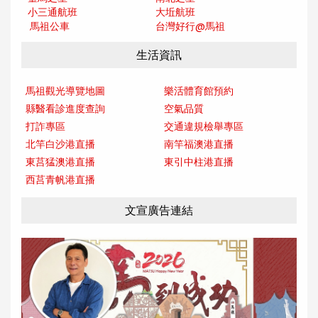
小三通航班
大坵航班
馬祖公車
台灣好行@馬
祖
生活資訊
馬祖觀光導覽地圖
樂活體育館預約
縣醫看診進度查詢
空氣品質
打詐專區
交通違規檢舉專區
北竿白沙港直播
南竿福澳港直播
東莒猛澳港直播
東引中柱港直播
西莒青帆港直播
文宣廣告連結