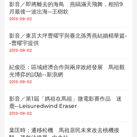
影音／即將離去的海鳥 燕鷗滿天飛舞，相招9
月最後一波出海--王樹欽
2013-09-02
影音／東莒大坪曹曜宇與臺北孫秀燕結婚精華篇-
-曹曜宇提供
2013-09-02
紀俊臣：區域經濟合作與兩岸政經發展 馬祖觀
光博弈的試驗--新浪網
2013-09-02
影音／第1屆「媽祖在馬祖」微電影賽作品 迷
鹿--Leisuredwind Eraser
2013-09-02
葉匡時：遷移松機 馬祖居民未來改去桃機接