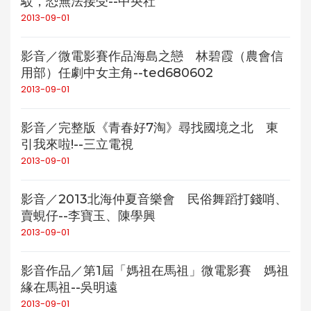
駁，恐無法接受--中央社
2013-09-01
影音／微電影賽作品海島之戀 林碧霞（農會信
用部）任劇中女主角--ted680602
2013-09-01
影音／完整版《青春好7淘》尋找國境之北 東
引我來啦!--三立電視
2013-09-01
影音／2013北海仲夏音樂會 民俗舞蹈打錢哨、
賣蜆仔--李寶玉、陳學興
2013-09-01
影音作品／第1屆「媽祖在馬祖」微電影賽 媽祖
緣在馬祖--吳明遠
2013-09-01