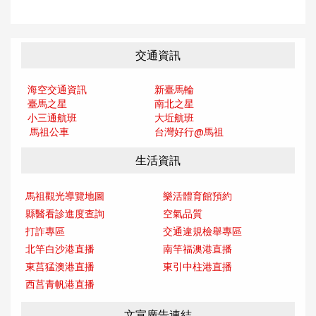
交通資訊
海空交通資訊
新臺馬輪
臺馬之星
南北之星
小三通航班
大坵航班
馬祖公車
台灣好行@馬
祖
生活資訊
馬祖觀光導覽地圖
樂活體育館預約
縣醫看診進度查詢
空氣品質
打詐專區
交通違規檢舉專區
北竿白沙港直播
南竿福澳港直播
東莒猛澳港直播
東引中柱港直播
西莒青帆港直播
文宣廣告連結