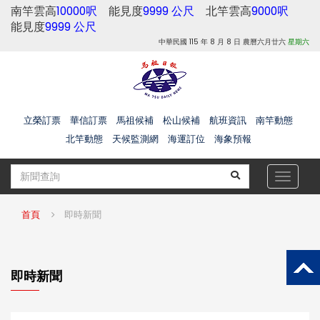
南竿雲高
10000呎
能見度
9999 公尺
北竿雲高
9000呎
能見度
9999 公尺
中華民國 115 年 8 月 8 日 農曆六月廿六
星期六
立榮訂票
華信訂票
馬祖候補
松山候補
航班資訊
南竿動態
北竿動態
天候監測網
海運訂位
海象預報
Toggle
navigat
首頁
即時新聞
即時新聞