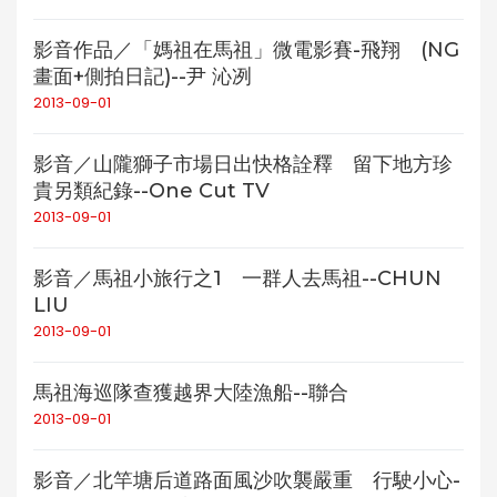
影音作品／「媽祖在馬祖」微電影賽-飛翔 (NG
畫面+側拍日記)--尹 沁冽
2013-09-01
影音／山隴獅子市場日出快格詮釋 留下地方珍
貴另類紀錄--One Cut TV
2013-09-01
影音／馬祖小旅行之1 一群人去馬祖--CHUN
LIU
2013-09-01
馬祖海巡隊查獲越界大陸漁船--聯合
2013-09-01
影音／北竿塘后道路面風沙吹襲嚴重 行駛小心-