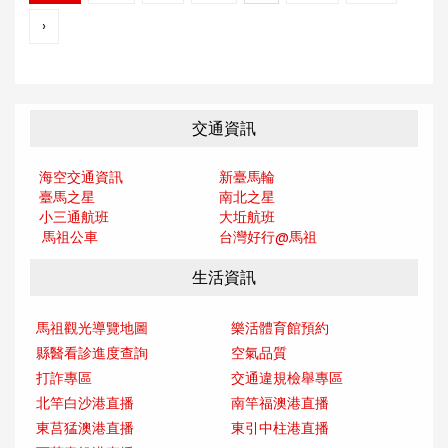
›
交通資訊
海空交通資訊
新臺馬輪
臺馬之星
南北之星
小三通航班
大坵航班
馬祖公車
台灣好行@馬
祖
生活資訊
馬祖觀光導覽地圖
樂活體育館預約
縣醫看診進度查詢
空氣品質
打詐專區
交通違規檢舉專區
北竿白沙港直播
南竿福澳港直播
東莒猛澳港直播
東引中柱港直播