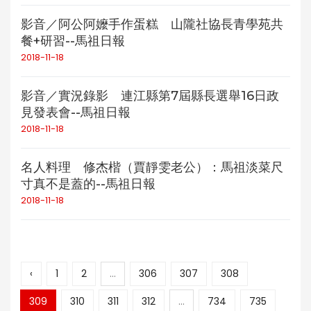
影音／阿公阿嬤手作蛋糕 山隴社協長青學苑共
餐+研習--馬祖日報
2018-11-18
影音／實況錄影 連江縣第7屆縣長選舉16日政
見發表會--馬祖日報
2018-11-18
名人料理 修杰楷（賈靜雯老公）：馬祖淡菜尺
寸真不是蓋的--馬祖日報
2018-11-18
‹
1
2
...
306
307
308
309
310
311
312
...
734
735