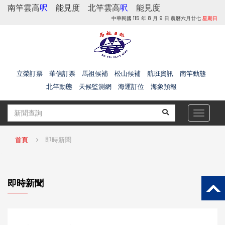
南竿雲高
呎
能見度
北竿雲高
呎
能見度
中華民國 115 年 8 月 9 日 農曆六月廿七
星期日
立榮訂票
華信訂票
馬祖候補
松山候補
航班資訊
南竿動態
北竿動態
天候監測網
海運訂位
海象預報
Toggle
navigat
首頁
即時新聞
即時新聞