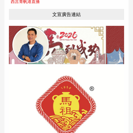
西莒青帆港直播
文宣廣告連結