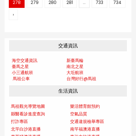
278
279
280
281
...
733
734
›
交通資訊
海空交通資訊
新臺馬輪
臺馬之星
南北之星
小三通航班
大坵航班
馬祖公車
台灣好行@馬
祖
生活資訊
馬祖觀光導覽地圖
樂活體育館預約
縣醫看診進度查詢
空氣品質
打詐專區
交通違規檢舉專區
北竿白沙港直播
南竿福澳港直播