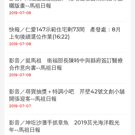
曬版畫--馬祖日報
2019-07-08
快報／仁愛147示範住宅剩73間 產發處：8月
上旬後續選位作業(16:22)
2019-07-08
影音／挺馬祖 衛福部長陳時中與縣府簽訂醫療
合作意向書--馬祖日報
2019-07-08
影音／尋寶抽獎＋特調小吧 芹壁42號文創小舖
開張迎客--馬祖日報
2019-07-07
影音／坤坵沙灘手抓章魚 2019莒光海洋觀光
年--馬祖日報