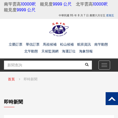
南竿雲高
10000呎
能見度
9999 公尺
北竿雲高
10000呎
能見度
9999 公尺
中華民國 115 年 8 月 7 日 農曆六月廿五
星期五
立榮訂票
華信訂票
馬祖候補
松山候補
航班資訊
南竿動態
北竿動態
天候監測網
海運訂位
海象預報
Toggle
navigat
首頁
即時新聞
即時新聞