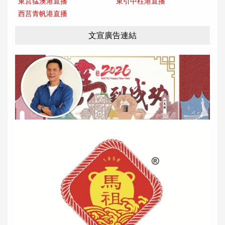
東莒猛澳港直播
東引中柱港直播
西莒青帆港直播
文宣廣告連結