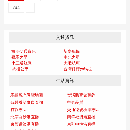
734
›
交通資訊
海空交通資訊
新臺馬輪
臺馬之星
南北之星
小三通航班
大坵航班
馬祖公車
台灣好行@馬
祖
生活資訊
馬祖觀光導覽地圖
樂活體育館預約
縣醫看診進度查詢
空氣品質
打詐專區
交通違規檢舉專區
北竿白沙港直播
南竿福澳港直播
東莒猛澳港直播
東引中柱港直播