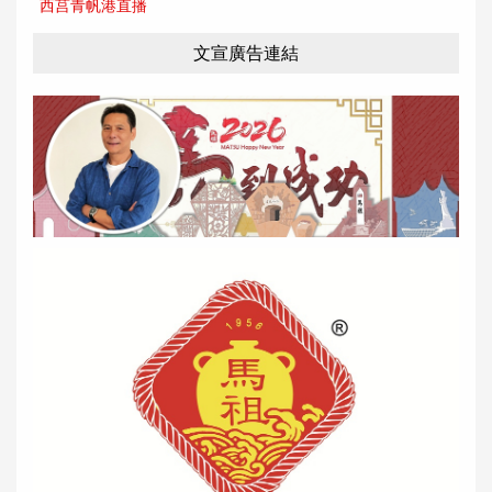
西莒青帆港直播
文宣廣告連結