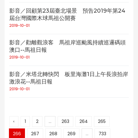
影音／回顧第23屆臺北場景 預告2019年第24
屆台灣國際木球馬祖公開賽
2019-10-01
影音／勸離觀浪客 馬祖岸巡颱風持續巡邏碼頭
澳口--馬祖日報
2019-10-01
影音／米塔北轉快閃 板里海灘1日上午長浪拍岸
激浪花--馬祖日報
2019-10-01
‹
1
2
...
263
264
265
266
267
268
269
...
733