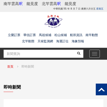
南竿雲高
呎
能見度
北竿雲高
呎
能見度
中華民國 115 年 8 月 7 日 農曆六月廿五
星期五
立榮訂票
華信訂票
馬祖候補
松山候補
航班資訊
南竿動態
北竿動態
天候監測網
海運訂位
海象預報
Toggle
navigat
首頁
即時新聞
即時新聞