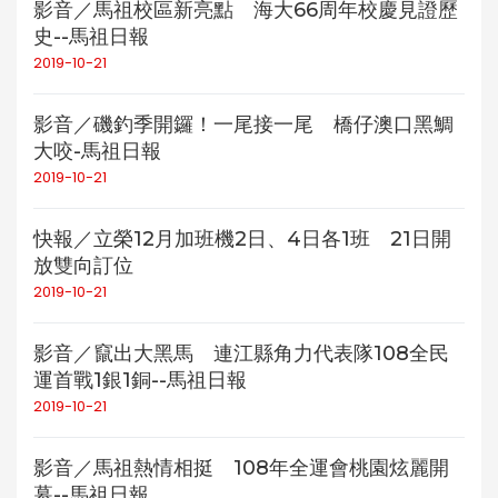
影音／馬祖校區新亮點 海大66周年校慶見證歷
史--馬祖日報
2019-10-21
影音／磯釣季開鑼！一尾接一尾 橋仔澳口黑鯛
大咬-馬祖日報
2019-10-21
快報／立榮12月加班機2日、4日各1班 21日開
放雙向訂位
2019-10-21
影音／竄出大黑馬 連江縣角力代表隊108全民
運首戰1銀1銅--馬祖日報
2019-10-21
影音／馬祖熱情相挺 108年全運會桃園炫麗開
幕--馬祖日報