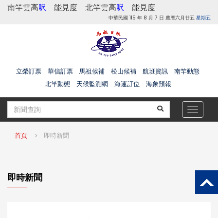
南竿雲高
呎
能見度
北竿雲高
呎
能見度
中華民國 115 年 8 月 7 日 農曆六月廿五
星期五
立榮訂票
華信訂票
馬祖候補
松山候補
航班資訊
南竿動態
北竿動態
天候監測網
海運訂位
海象預報
Toggle
navigat
首頁
即時新聞
即時新聞