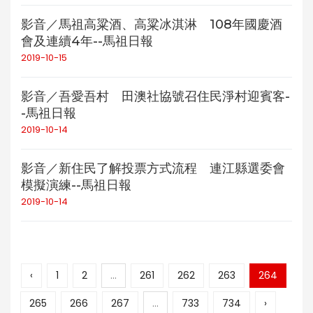
影音／馬祖高粱酒、高粱冰淇淋 108年國慶酒
會及連續4年--馬祖日報
2019-10-15
影音／吾愛吾村 田澳社協號召住民淨村迎賓客-
-馬祖日報
2019-10-14
影音／新住民了解投票方式流程 連江縣選委會
模擬演練--馬祖日報
2019-10-14
‹
1
2
...
261
262
263
264
265
266
267
...
733
734
›