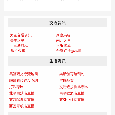
交通資訊
海空交通資訊
新臺馬輪
臺馬之星
南北之星
小三通航班
大坵航班
馬祖公車
台灣好行@馬
祖
生活資訊
馬祖觀光導覽地圖
樂活體育館預約
縣醫看診進度查詢
空氣品質
打詐專區
交通違規檢舉專區
北竿白沙港直播
南竿福澳港直播
東莒猛澳港直播
東引中柱港直播
西莒青帆港直播