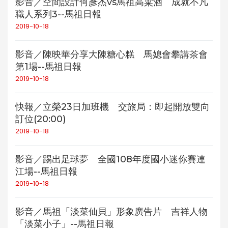
影音／空間設計何彥杰vs馬祖高粱酒 成就不凡
職人系列3--馬祖日報
2019-10-18
影音／陳映華分享大陳糖心糕 馬媳會攀講茶會
第1場--馬祖日報
2019-10-18
快報／立榮23日加班機 交旅局：即起開放雙向
訂位(20:00)
2019-10-18
影音／踢出足球夢 全國108年度國小迷你賽連
江場--馬祖日報
2019-10-18
影音／馬祖「淡菜仙貝」形象廣告片 吉祥人物
「淡菜小子」--馬祖日報