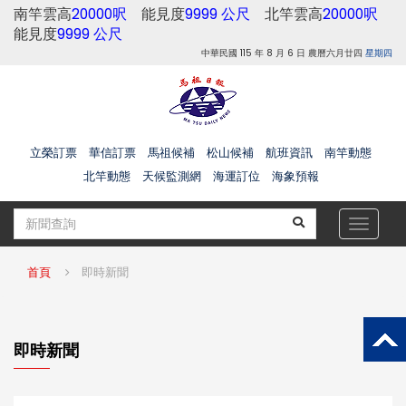
南竿雲高
20000呎
能見度
9999 公尺
北竿雲高
20000呎
能見度
9999 公尺
中華民國 115 年 8 月 6 日 農曆六月廿四
星期四
立榮訂票
華信訂票
馬祖候補
松山候補
航班資訊
南竿動態
北竿動態
天候監測網
海運訂位
海象預報
Toggle
navigat
首頁
即時新聞
即時新聞