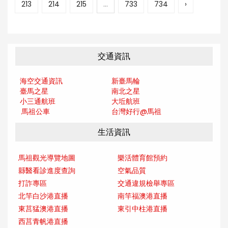
213
214
215
...
733
734
›
交通資訊
海空交通資訊
新臺馬輪
臺馬之星
南北之星
小三通航班
大坵航班
馬祖公車
台灣好行@馬
祖
生活資訊
馬祖觀光導覽地圖
樂活體育館預約
縣醫看診進度查詢
空氣品質
打詐專區
交通違規檢舉專區
北竿白沙港直播
南竿福澳港直播
東莒猛澳港直播
東引中柱港直播
西莒青帆港直播