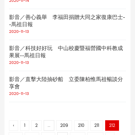
2020-11-14
影音／善心義舉 李福田捐贈大同之家復康巴士-
-馬祖日報
2020-11-13
影音／科技好好玩 中山校慶暨福營國中科教成
果展--馬祖日報
2020-11-13
影音／直擊大陸抽砂船 立委陳柏惟馬祖暢談分
享會
2020-11-13
‹
1
2
...
209
210
211
212