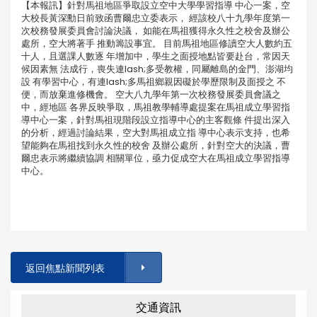
【本報訊】針對馬祖地區爭取設立空中大學學習指導 中心一案，空
大校長黃深勳日前致函曹爾忠立委表示， 經該校八十九學年度第一
次校務發展委員會討論決議， 如能在馬祖獲得永久性之校舍及辦公
處所，空大將著手 推動籌設事宜。 目前馬祖地區修讀空大人數約五
十人，且選課人數逐 年增加中，學生之面授地點皆要赴台，常因天
候因素無 法成行，喪失連lash;多受教權，同屬離島的金門、澎湖均
設 有學習中心，有連lash;多馬祖鄉親因礙於學歷限制及面授之 不
便，而放棄進修機會。 空大八九學年第一次校務發展委員會議之
中，經地區 各界反映爭取，馬祖教學輔導處提案在馬祖成立學習指
導中心一案，針對馬祖現階段設立指導中心的主客觀條 件提出深入
的分析，經過討論結果，空大對馬祖成立指 導中心表示支持，也希
望能夠在馬祖找到永久性的校舍 及辦公處所，針對空大的決議，曹
爾忠表示將繼續協調 相關單位，亟力促成空大在馬祖成立學習指導
中心。
返回焦點新聞列表
交通資訊