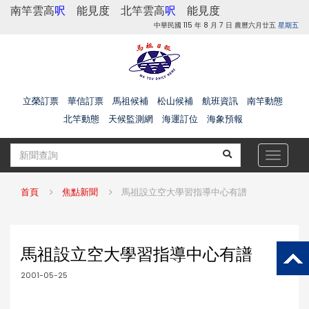
南竿雲高
呎
能見度
北竿雲高
呎
能見度
中華民國 115 年 8 月 7 日 農曆六月廿五
星期五
立榮訂票
華信訂票
馬祖候補
松山候補
航班資訊
南竿動態
北竿動態
天候監測網
海運訂位
海象預報
Toggle
navigat
首頁
焦點新聞
馬祖設立空大學習指導中心有譜
馬祖設立空大學習指導中心有譜
2001-05-25