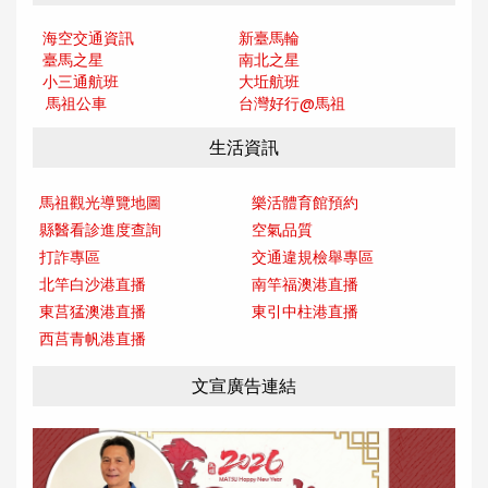
海空交通資訊
新臺馬輪
臺馬之星
南北之星
小三通航班
大坵航班
馬祖公車
台灣好行@馬
祖
生活資訊
馬祖觀光導覽地圖
樂活體育館預約
縣醫看診進度查詢
空氣品質
打詐專區
交通違規檢舉專區
北竿白沙港直播
南竿福澳港直播
東莒猛澳港直播
東引中柱港直播
西莒青帆港直播
文宣廣告連結