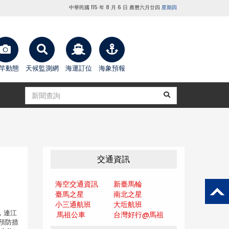
中華民國 115 年 8 月 6 日 農曆六月廿四
星期四
竿動態
天候監測網
海運訂位
海象預報
交通資訊
海空交通資訊
新臺馬輪
臺馬之星
南北之星
小三通航班
大坵航班
，連江
馬祖公車
台灣好行@馬
祖
預防措