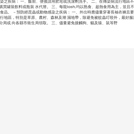
感染之疾病： 一、飯前、便後請用肥皂或洗潔劑洗手。 二、在傳染病流行地區
買罐裝飲料或瓶裝 水代替。 三、每龍lash;均以熟食、趁熱食用為主，並且
類食品。 －預防經昆蟲或動物感染之疾病： 一、外出時應儘量穿著長袖衣褲且
流行地區，特別是草原、農村、森林及潮 濕地帶，除避免被蚊蟲叮咬外，最好服
分局或 向各縣市衛生局領取。 三、儘量避免接觸狗、貓及猿、鼠等野