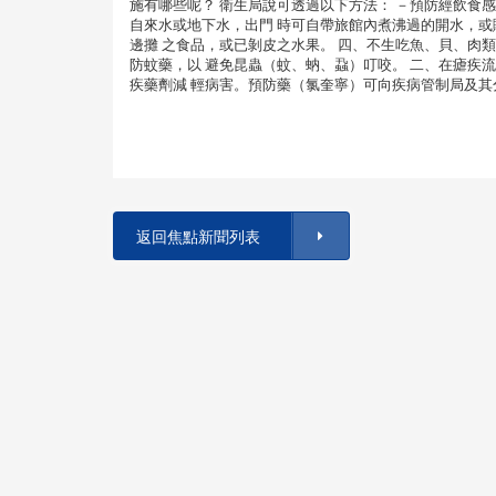
施有哪些呢？ 衛生局說可透過以下方法： －預防經飲食
自來水或地下水，出門 時可自帶旅館內煮沸過的開水，或購
邊攤 之食品，或已剝皮之水果。 四、不生吃魚、貝、肉
防蚊藥，以 避免昆蟲（蚊、蚋、蝨）叮咬。 二、在瘧疾
疾藥劑減 輕病害。預防藥（氯奎寧）可向疾病管制局及其
返回焦點新聞列表