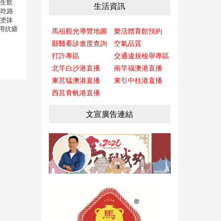
不生飲
生活資訊
不吃路
要塗抹
用抗瘧
馬祖觀光導覽地圖
樂活體育館預約
縣醫看診進度查詢
空氣品質
打詐專區
交通違規檢舉專區
北竿白沙港直播
南竿福澳港直播
東莒猛澳港直播
東引中柱港直播
西莒青帆港直播
文宣廣告連結