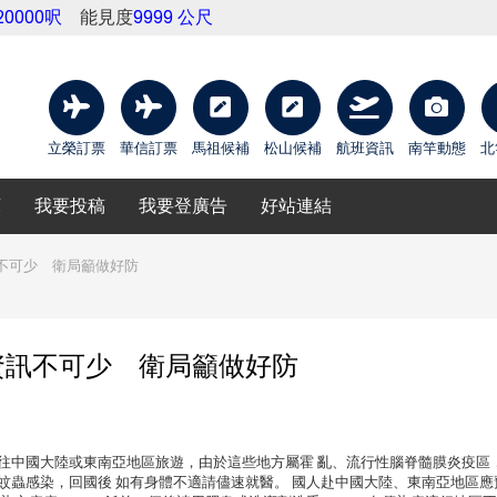
20000呎
能見度
9999 公尺
立榮訂票
華信訂票
馬祖候補
松山候補
航班資訊
南竿動態
北
庫
我要投稿
我要登廣告
好站連結
不可少 衛局籲做好防
資訊不可少 衛局籲做好防
往中國大陸或東南亞地區旅遊，由於這些地方屬霍 亂、流行性腦脊髓膜炎疫區
蚊蟲感染，回國後 如有身體不適請儘速就醫。 國人赴中國大陸、東南亞地區應