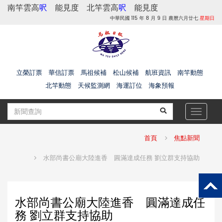
南竿雲高
呎
能見度
北竿雲高
呎
能見度
中華民國 115 年 8 月 9 日 農曆六月廿七
星期日
立榮訂票
華信訂票
馬祖候補
松山候補
航班資訊
南竿動態
北竿動態
天候監測網
海運訂位
海象預報
Toggle
navigat
首頁
焦點新聞
水部尚書公廟大陸進香 圓滿達成任務 劉立群支持協助
水部尚書公廟大陸進香 圓滿達成任
務 劉立群支持協助