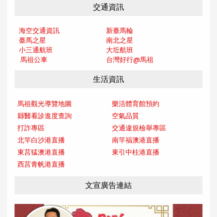
交通資訊
海空交通資訊
新臺馬輪
臺馬之星
南北之星
小三通航班
大坵航班
馬祖公車
台灣好行@馬
祖
生活資訊
馬祖觀光導覽地圖
樂活體育館預約
縣醫看診進度查詢
空氣品質
打詐專區
交通違規檢舉專區
北竿白沙港直播
南竿福澳港直播
東莒猛澳港直播
東引中柱港直播
西莒青帆港直播
文宣廣告連結