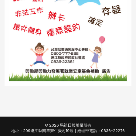
© 2026 馬祖日報版權所有
地址：209連江縣南竿鄉仁愛村19號｜經理部電話：0836-22276