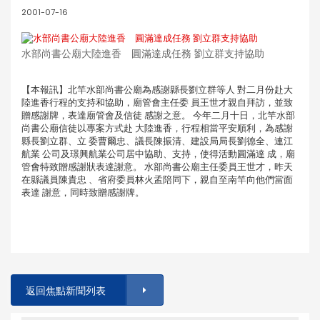
2001-07-16
水部尚書公廟大陸進香 圓滿達成任務 劉立群支持協助
【本報訊】北竿水部尚書公廟為感謝縣長劉立群等人 對二月份赴大
陸進香行程的支持和協助，廟管會主任委 員王世才親自拜訪，並致
贈感謝牌，表達廟管會及信徒 感謝之意。 今年二月十日，北竿水部
尚書公廟信徒以專案方式赴 大陸進香，行程相當平安順利，為感謝
縣長劉立群、立 委曹爾忠、議長陳振清、建設局局長劉德全、連江
航業 公司及璟興航業公司居中協助、支持，使得活動圓滿達 成，廟
管會特致贈感謝狀表達謝意。 水部尚書公廟主任委員王世才，昨天
在縣議員陳貴忠 、省府委員林火孟陪同下，親自至南竿向他們當面
表達 謝意，同時致贈感謝牌。
返回焦點新聞列表