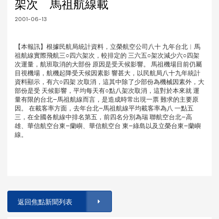
架次 馬祖航線載
2001-06-13
【本報訊】根據民航局統計資料，立榮航空公司八十 九年台北︱馬
祖航線實際飛航三○四六架次，較排定的 三六五○架次減少六○四架
次運量，航班取消的大部份 原因是受天候影響。 馬祖機場目前仍屬
目視機場，航機起降受天候因素影 響甚大，以民航局八十九年統計
資料顯示，有六○四架 次取消，這其中除了少部份為機械因素外，大
部份是受 天候影響，平均每天有○點八架次取消，這對於本來就 運
量有限的台北–馬祖航線而言，是造成時常出現一票 難求的主要原
因。 在載客率方面，去年台北–馬祖航線平均載客率為八 一點五
三，在全國各航線中排名第五，前四名分別為瑞 聯航空台北–高
雄、華信航空台東–蘭嶼、華信航空台 東–綠島以及立榮台東–蘭嶼
線。
返回焦點新聞列表