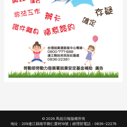
© 2026 馬祖日報版權所有
地址：209連江縣南竿鄉仁愛村19號｜經理部電話：0836-22276