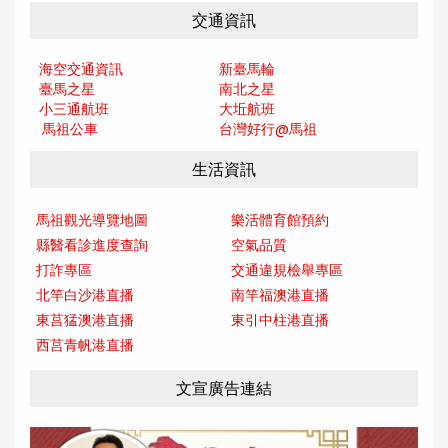
交通資訊
海空交通資訊
新臺馬輪
臺馬之星
南北之星
小三通航班
大坵航班
馬祖公車
台灣好行@馬
祖
生活資訊
馬祖觀光導覽地圖
樂活體育館預約
縣醫看診進度查詢
空氣品質
打詐專區
交通違規檢舉專區
北竿白沙港直播
南竿福澳港直播
東莒猛澳港直播
東引中柱港直播
西莒青帆港直播
文宣廣告連結