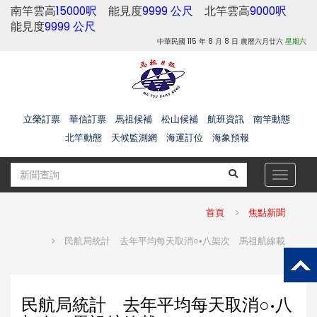
南竿雲高
15000呎
能見度
9999 公尺
北竿雲高
9000呎
能見度
9999 公尺
中華民國 115 年 8 月 8 日 農曆六月廿六
星期六
立榮訂票
華信訂票
馬祖候補
松山候補
航班資訊
南竿動態
北竿動態
天候監測網
海運訂位
海象預報
Toggle
navigat
首頁
焦點新聞
民航局統計 去年平均每天取消○•八架次 馬祖航線載
民航局統計 去年平均每天取消○•八