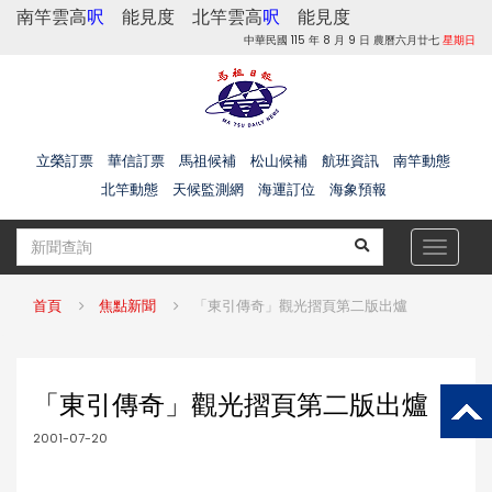
南竿雲高
呎
能見度
北竿雲高
呎
能見度
中華民國 115 年 8 月 9 日 農曆六月廿七
星期日
立榮訂票
華信訂票
馬祖候補
松山候補
航班資訊
南竿動態
北竿動態
天候監測網
海運訂位
海象預報
Toggle
navigat
首頁
焦點新聞
「東引傳奇」觀光摺頁第二版出爐
「東引傳奇」觀光摺頁第二版出爐
2001-07-20