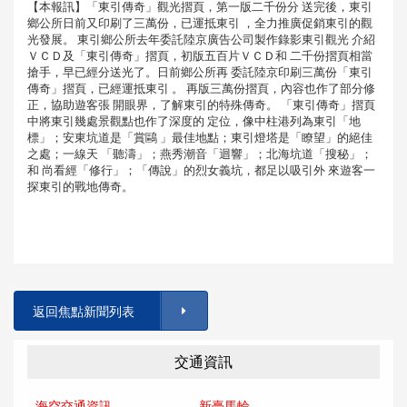
【本報訊】「東引傳奇」觀光摺頁，第一版二千份分 送完後，東引
鄉公所日前又印刷了三萬份，已運抵東引 ，全力推廣促銷東引的觀
光發展。 東引鄉公所去年委託陸京廣告公司製作錄影東引觀光 介紹
ＶＣＤ及「東引傳奇」摺頁，初版五百片ＶＣＤ和 二千份摺頁相當
搶手，早已經分送光了。日前鄉公所再 委託陸京印刷三萬份「東引
傳奇」摺頁，已經運抵東引 。 再版三萬份摺頁，內容也作了部分修
正，協助遊客張 開眼界，了解東引的特殊傳奇。 「東引傳奇」摺頁
中將東引幾處景觀點也作了深度的 定位，像中柱港列為東引「地
標」；安東坑道是「賞鷗 」最佳地點；東引燈塔是「瞭望」的絕佳
之處；一線天 「聽濤」；燕秀潮音「迴響」；北海坑道「搜秘」；
和 尚看經「修行」；「傳說」的烈女義坑，都足以吸引外 來遊客一
探東引的戰地傳奇。
返回焦點新聞列表
交通資訊
海空交通資訊
新臺馬輪