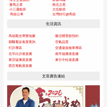
臺馬之星
南北之星
小三通航班
大坵航班
馬祖公車
台灣好行@馬
祖
生活資訊
馬祖觀光導覽地圖
樂活體育館預約
縣醫看診進度查詢
空氣品質
打詐專區
交通違規檢舉專區
北竿白沙港直播
南竿福澳港直播
東莒猛澳港直播
東引中柱港直播
西莒青帆港直播
文宣廣告連結