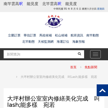
南竿雲高
呎
能見度
北竿雲高
呎
能見度
中華民國 115 年 8 月 6 日 農曆六月廿四
星期四
立榮訂票
華信訂票
馬祖候補
松山候補
航班資訊
南竿動態
北竿動態
天候監測網
海運訂位
海象預報
Toggle
navigat
首頁
焦點新聞
大坪村辦公室室內修繕美化完成 叫lash;能多樣 宛若
大坪村辦公室室內修繕美化完成 叫
lash;能多樣 宛若