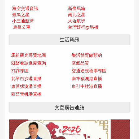
海空交通資訊
新臺馬輪
臺馬之星
南北之星
小三通航班
大坵航班
馬祖公車
台灣好行@馬
祖
生活資訊
馬祖觀光導覽地圖
樂活體育館預約
縣醫看診進度查詢
空氣品質
打詐專區
交通違規檢舉專區
北竿白沙港直播
南竿福澳港直播
東莒猛澳港直播
東引中柱港直播
西莒青帆港直播
文宣廣告連結