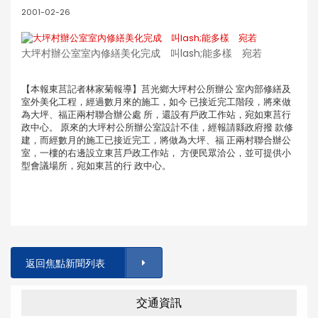
2001-02-26
大坪村辦公室室內修繕美化完成 叫lash;能多樣 宛若
【本報東莒記者林家菊報導】莒光鄉大坪村公所辦公 室內部修繕及
室外美化工程，經過數月來的施工，如今 已接近完工階段，將來做
為大坪、福正兩村聯合辦公處 所，還設有戶政工作站，宛如東莒行
政中心。 原來的大坪村公所辦公室設計不佳，經報請縣政府撥 款修
建，而經數月的施工已接近完工，將做為大坪、福 正兩村聯合辦公
室，一樓的右邊設立東莒戶政工作站， 方便民眾洽公，並可提供小
型會議場所，宛如東莒的行 政中心。
返回焦點新聞列表
交通資訊