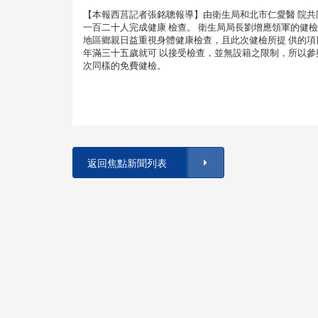
【本報西莒記者張銘聰報導】由衛生局和北市仁愛醫 院共
一百二十人完成健康 檢查。 衛生局局長劉增應領軍的健
地區鄉親日益重視身體健康檢查，且此次健檢所提 供的項
年滿三十五歲就可 以接受檢查，並無設籍之限制，所以參與健
次同樣的免費健檢。
返回焦點新聞列表