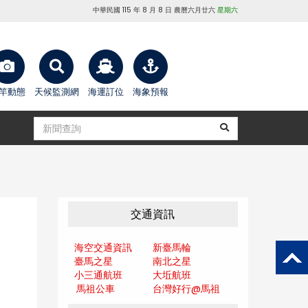
中華民國 115 年 8 月 8 日 農曆六月廿六
星期六
竿動態
天候監測網
海運訂位
海象預報
交通資訊
海空交通資訊
新臺馬輪
臺馬之星
南北之星
小三通航班
大坵航班
馬祖公車
台灣好行@馬
祖