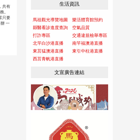
生活資訊
，共有
 務。
眾只要
馬祖觀光導覽地圖
樂活體育館預約
辦 一
縣醫看診進度查詢
空氣品質
打詐專區
交通違規檢舉專區
北竿白沙港直播
南竿福澳港直播
東莒猛澳港直播
東引中柱港直播
西莒青帆港直播
文宣廣告連結