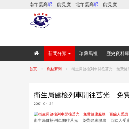
南竿雲高
呎
能見度
北竿雲高
呎
能見度
新聞分類
珍藏馬祖
歷史資料
首頁
焦點新聞
衛生局健檢列車開往莒光 免費健
衛生局健檢列車開往莒光 免
2001-04-24
衛生局健檢列車開往莒光 免費健康服務 百餘人受