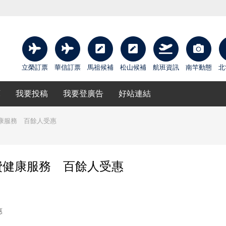
立榮訂票
華信訂票
馬祖候補
松山候補
航班資訊
南竿動態
北
庫
我要投稿
我要登廣告
好站連結
康服務 百餘人受惠
費健康服務 百餘人受惠
惠