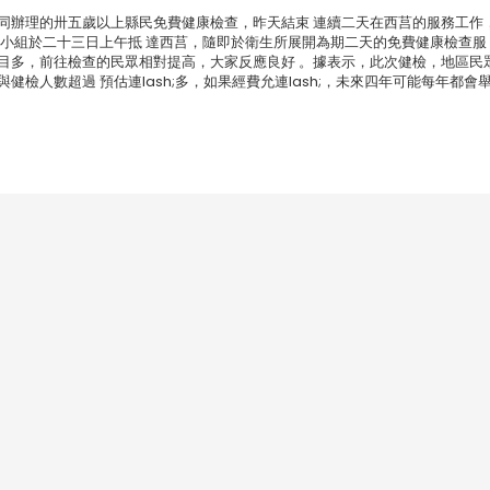
同辦理的卅五歲以上縣民免費健康檢查，昨天結束 連續二天在西莒的服務工作
檢小組於二十三日上午抵 達西莒，隨即於衛生所展開為期二天的免費健康檢查服
目多，前往檢查的民眾相對提高，大家反應良好 。據表示，此次健檢，地區民
檢人數超過 預估連lash;多，如果經費允連lash;，未來四年可能每年都會舉