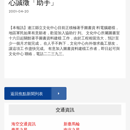
心誠徵「助手」
2001-04-20
【本報訊】連江縣立文化中心目前正積極著手圖書資 料電腦建檔，
地區軍民如果有意願者，歡迎加入協助行 列。 文化中心所屬圖書室
十六日起關館著手圖書資料建檔 工作，由於工程相當浩大，預計至
少一個月才能完成， 在人手不夠下，文化中心向外徵求義工朋友，
讓這項工 作盡快完成。 有意加入圖書資料建檔工作者，即日起可與
文化中心 聯絡，電話二二三九三。
返回焦點新聞列表
交通資訊
海空交通資訊
新臺馬輪
臺馬之星
南北之星