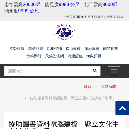
南竿雲高
20000呎
能見度
9999 公尺
北竿雲高
9000呎
能見度
9999 公尺
中華民國 115 年 8 月 8 日 農曆六月廿六
星期六
立榮訂票
華信訂票
馬祖候補
松山候補
航班資訊
南竿動態
北竿動態
天候監測網
海運訂位
海象預報
Toggle
navigat
首頁
焦點新聞
協助圖書資料電腦建檔 縣立文化中心誠徵「助手」
協助圖書資料電腦建檔 縣立文化中