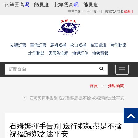
南竿雲高
呎
能見度
北竿雲高
呎
能見度
中華民國 115 年 8 月 9 日 農曆六月廿七
星期日
立榮訂票
華信訂票
馬祖候補
松山候補
航班資訊
南竿動態
北竿動態
天候監測網
海運訂位
海象預報
Toggle
navigat
首頁
焦點新聞
石姆姆揮手告別 送行鄉親盡是不捨 祝福歸鄉之途平安
石姆姆揮手告別 送行鄉親盡是不捨
祝福歸鄉之途平安