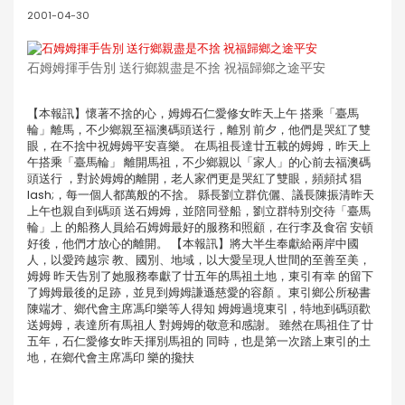
2001-04-30
石姆姆揮手告別 送行鄉親盡是不捨 祝福歸鄉之途平安
【本報訊】懷著不捨的心，姆姆石仁愛修女昨天上午 搭乘「臺馬
輪」離馬，不少鄉親至福澳碼頭送行，離別 前夕，他們是哭紅了雙
眼，在不捨中祝姆姆平安喜樂。 在馬祖長達廿五載的姆姆，昨天上
午搭乘「臺馬輪」 離開馬祖，不少鄉親以「家人」的心前去福澳碼
頭送行 ，對於姆姆的離開，老人家們更是哭紅了雙眼，頻頻拭 猖
lash;，每一個人都萬般的不捨。 縣長劉立群伉儷、議長陳振清昨天
上午也親自到碼頭 送石姆姆，並陪同登船，劉立群特別交待「臺馬
輪」上 的船務人員給石姆姆最好的服務和照顧，在行李及食宿 安頓
好後，他們才放心的離開。 【本報訊】將大半生奉獻給兩岸中國
人，以愛跨越宗 教、國別、地域，以大愛呈現人世間的至善至美，
姆姆 昨天告別了她服務奉獻了廿五年的馬祖土地，東引有幸 的留下
了姆姆最後的足跡，並見到姆姆謙遜慈愛的容顏 。東引鄉公所秘書
陳端才、鄉代會主席馮印樂等人得知 姆姆過境東引，特地到碼頭歡
送姆姆，表達所有馬祖人 對姆姆的敬意和感謝。 雖然在馬祖住了廿
五年，石仁愛修女昨天揮別馬祖的 同時，也是第一次踏上東引的土
地，在鄉代會主席馮印 樂的攙扶