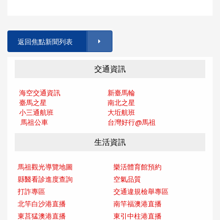
返回焦點新聞列表
交通資訊
海空交通資訊
新臺馬輪
臺馬之星
南北之星
小三通航班
大坵航班
馬祖公車
台灣好行@馬
祖
生活資訊
馬祖觀光導覽地圖
樂活體育館預約
縣醫看診進度查詢
空氣品質
打詐專區
交通違規檢舉專區
北竿白沙港直播
南竿福澳港直播
東莒猛澳港直播
東引中柱港直播