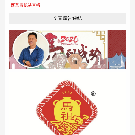
西莒青帆港直播
文宣廣告連結