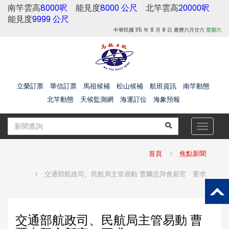
南竿雲高
8000呎
能見度
8000 公尺
北竿雲高
20000呎
能見度
9999 公尺
中華民國 115 年 8 月 8 日 農曆六月廿六
星期六
立榮訂票
華信訂票
馬祖候補
松山候補
航班資訊
南竿動態
北竿動態
天候監測網
海運訂位
海象預報
Toggle
navigat
首頁
焦點新聞
交通部航政司、民航局主管易動 曹爾忠拜會新官 要求
交通部航政司、民航局主管易動 曹