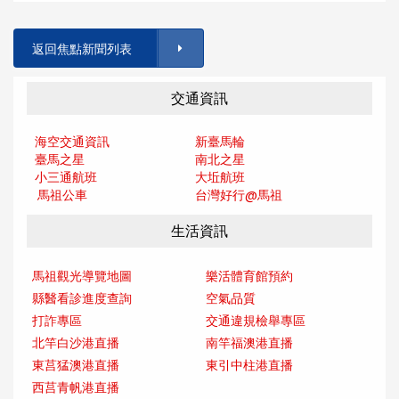
返回焦點新聞列表
交通資訊
海空交通資訊
新臺馬輪
臺馬之星
南北之星
小三通航班
大坵航班
馬祖公車
台灣好行@馬
祖
生活資訊
馬祖觀光導覽地圖
樂活體育館預約
縣醫看診進度查詢
空氣品質
打詐專區
交通違規檢舉專區
北竿白沙港直播
南竿福澳港直播
東莒猛澳港直播
東引中柱港直播
西莒青帆港直播