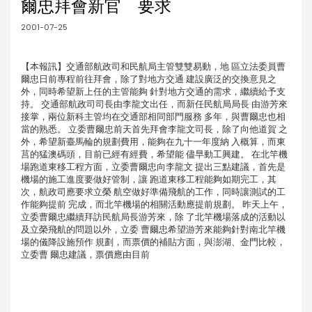
爾忠拜會新官 要求
2001-07-25
【本報訊】交通部航政司和民航局主管雙雙易動，地 區立法委員曹
爾忠日前專程前往拜會，除了對地方交通 建設廣泛的交換意見之
外，同時希望新上任的主管能夠 針對地方交通的需求，繼續給予支
持。 交通部航政司司長由李龍文出任，而新任民航局局長 由游芳來
接掌，兩位新科主管均在交通部相同部門服務 多年，與曹爾忠也相
當的熟悉。 立委曹爾忠前天首先拜會李龍文司長，除了向他道賀 之
外，希望新臺馬輪的規劃費用，能夠在九十一年度納 入概算，而東
莒的猛澳碼頭，目前已經有經費，希望能 儘早動工興建。 在北竿機
場跑道東移工程方面，立委曹爾忠向李龍文 提出三點建議，首先是
機場的施工進度要做好管制，讓 跑道東移工程能夠如期完工，其
次，航政司應要求立榮 航空做好準備飛航的工作，同時讓測試的工
作能夠提前 完成，而北竿機場的相關活動應提前規劃。 昨天上午，
立委曹爾忠繼續拜訪民航局長游芳來，除 了北竿機場落成的活動以
及立榮飛航的問題以外，立委 曹爾忠希望游芳來能夠針對南北竿機
場的儀降設施預作 規劃，而票價的補貼方面，與澎湖、金門比較，
立委曹 爾忠建議，票價應由目前