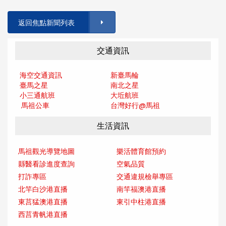
返回焦點新聞列表
交通資訊
海空交通資訊
新臺馬輪
臺馬之星
南北之星
小三通航班
大坵航班
馬祖公車
台灣好行@馬
祖
生活資訊
馬祖觀光導覽地圖
樂活體育館預約
縣醫看診進度查詢
空氣品質
打詐專區
交通違規檢舉專區
北竿白沙港直播
南竿福澳港直播
東莒猛澳港直播
東引中柱港直播
西莒青帆港直播