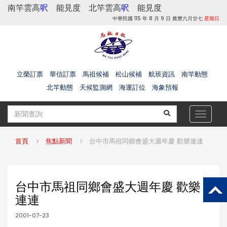
南竿雲高
呎
能見度
北竿雲高
呎
能見度
中華民國 115 年 8 月 9 日 農曆六月廿七
星期日
立榮訂票
華信訂票
馬祖候補
松山候補
航班資訊
南竿動態
北竿動態
天候監測網
海運訂位
海象預報
Toggle
navigat
首頁
焦點新聞
台中市馬祖同鄉會盛大週年慶 歡樂連連
台中市馬祖同鄉會盛大週年慶 歡樂
連連
2001-07-23