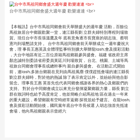
台中市馬祖同鄉會盛大週年慶 歡樂連連 <br>
【本報訊】台中市馬祖同鄉會前天舉辦盛大的週年慶 活動，百餘位
馬祖旅居台中鄉親歡聚一堂，連江縣長劉 立群夫婦特別專程到場致
賀。現任台中市長張溫鷹及年 底有意角逐市長寶座的胡志強、蔡明
憲均到場懇請支持 。 台中市馬祖同鄉會前天舉辦成立一週年慶祝大
會，理 事長王惠英及全體理監事特別擴大舉辦龍lash;會及摸彩活動
，大台中地區有近二百位原籍馬祖鄉親參與盛會。福建 省政府主席
顏忠誠特別委請省府委員黃廷川到場致賀， 台北、桃園、土城等馬
祖旅台同鄉會理事長或總幹事均 親自參與盛會。 在活動正式開始
前，連lash;多旅台鄉親在見到由馬祖風塵 僕僕趕抵會場的連江縣長
劉立群夫婦時，對於他的熱誠 除了表示肯定以外，並紛紛與他合影
留念。理事長王惠 英首先也代表同鄉會感謝各界的熱心及鄉親們的
支持。 對於台中同鄉會成立以來充分發揮凝聚鄉親力量，縣長 劉立
群在致詞時也給予高度肯定，他並簡略介紹馬祖地 區在過去一年來
的重大建設，希望鄉親有空時經常返鄉 探視並給予建言。 在龍lash;
會及摸彩活動開始後，國民黨年底台中市長候選 人胡志強首先抵達
會場，他向馬祖鄉親表示曾經六