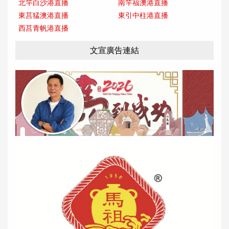
北竿白沙港直播
南竿福澳港直播
東莒猛澳港直播
東引中柱港直播
西莒青帆港直播
文宣廣告連結