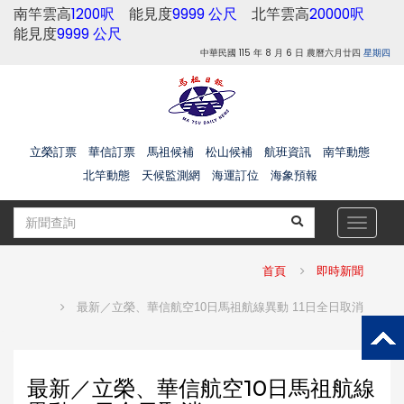
南竿雲高
1200呎
能見度
9999 公尺
北竿雲高
20000呎
能見度
9999 公尺
中華民國 115 年 8 月 6 日 農曆六月廿四
星期四
立榮訂票
華信訂票
馬祖候補
松山候補
航班資訊
南竿動態
北竿動態
天候監測網
海運訂位
海象預報
Toggle
navigat
首頁
即時新聞
最新／立榮、華信航空10日馬祖航線異動 11日全日取消
最新／立榮、華信航空10日馬祖航線