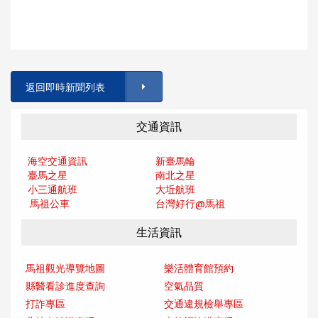
返回即時新聞列表
交通資訊
海空交通資訊
新臺馬輪
臺馬之星
南北之星
小三通航班
大坵航班
馬祖公車
台灣好行@馬
祖
生活資訊
馬祖觀光導覽地圖
樂活體育館預約
縣醫看診進度查詢
空氣品質
打詐專區
交通違規檢舉專區