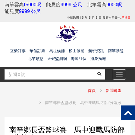
南竿雲高
15000呎
能見度
9999 公尺
北竿雲高
9000呎
能見度
9999 公尺
中華民國 115 年 8 月 9 日 農曆六月廿七
星期日
立榮訂票
華信訂票
馬祖候補
松山候補
航班資訊
南竿動態
北竿動態
天候監測網
海運訂位
海象預報
Toggle
navigat
首頁
新聞總匯
南竿鄉長盃籃球賽 馬中迎戰馬防部2分落敗
南竿鄉長盃籃球賽 馬中迎戰馬防部