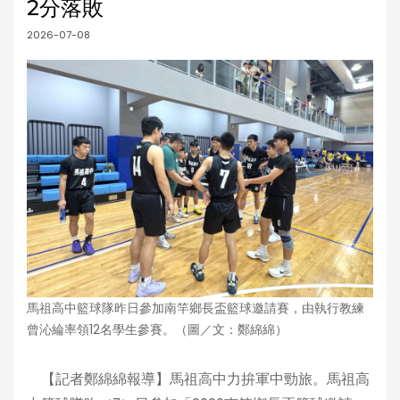
2分落敗
2026-07-08
馬祖高中籃球隊昨日參加南竿鄉長盃籃球邀請賽，由執行教練
曾沁綸率領12名學生參賽。（圖／文：鄭綿綿）
【記者鄭綿綿報導】馬祖高中力拚軍中勁旅。馬祖高