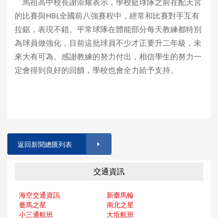
馬祖高中校長謝崇耀表示，學校籃球隊之前在配天宮
的比賽與HBL全國前八強賽程中，經常和比賽對手互有
拉鋸，表現不錯。平常球隊在體能部分每天教練都特別
為球員做強化，目前這批球員不少才正要升二年級，未
來大有可為。感謝教練的努力付出，相信學生的努力一
定會得到良好的回饋，學校也會全力給予支持。
返回新聞總匯列表
交通資訊
海空交通資訊
新臺馬輪
臺馬之星
南北之星
小三通航班
大坵航班