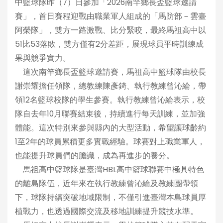
中籃球隊昨（7）日參加「2026南竿鄉長盃籃球邀請
賽」，首日賽程迎戰由職業軍人組成的「馬防部－雲臺
阿榮隊」，雙方一路激戰、比分緊咬，最終馬祖高中以
51比53落敗，雙方僅有2分差距，展現球員平時訓練成
果與競爭實力。
這次南竿鄉長盃籃球邀請賽，馬祖高中籃球隊由校長
謝崇耀擔任領隊，總教練陳彥錡、執行教練曾沁綸，帶
領12名籃球校隊的學生參賽。執行教練曾沁綸表示，校
隊自去年10月聯賽結束後，持續進行每天訓練，並加強
體能。這次特別來參與縣內的大型活動，希望讓球齡約
1至2年的球員累積更多實戰經驗。球賽對上職業軍人，
也能提升球員們的膽識，成為再進步的養分。
馬祖高中籃球隊是臺灣HBL高中籃球聯賽中極具特色
的離島隊伍，近年來在執行教練曾沁綸及教練團帶領
下，球隊持續突破地域限制，不僅引進臺灣本島球員厚
植戰力，也透過國際交流及移地訓練提升競技水準。