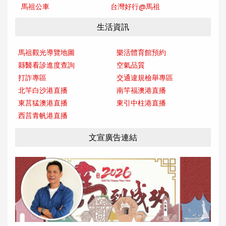
馬祖公車
台灣好行@馬
祖
生活資訊
馬祖觀光導覽地圖
樂活體育館預約
縣醫看診進度查詢
空氣品質
打詐專區
交通違規檢舉專區
北竿白沙港直播
南竿福澳港直播
東莒猛澳港直播
東引中柱港直播
西莒青帆港直播
文宣廣告連結