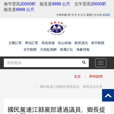
南竿雲高
20000呎
能見度
9999 公尺
北竿雲高
20000呎
能見度
9999 公尺
中華民國 115 年 8 月 6 日 農曆六月廿四
星期四
立榮訂票
華信訂票
馬祖候補
松山候補
航班資訊
南竿動態
北竿動態
天候監測網
海運訂位
海象預報
Toggle
navigat
首頁
即時新聞
國民黨連江縣黨部通過議員、鄉長提名名單
國民黨連江縣黨部通過議員、鄉長提