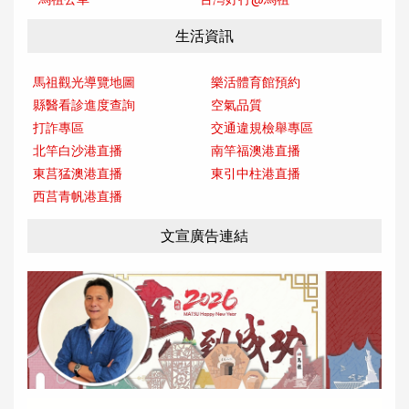
生活資訊
馬祖觀光導覽地圖
樂活體育館預約
縣醫看診進度查詢
空氣品質
打詐專區
交通違規檢舉專區
北竿白沙港直播
南竿福澳港直播
東莒猛澳港直播
東引中柱港直播
西莒青帆港直播
文宣廣告連結