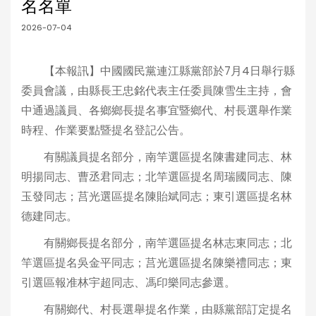
名名單
2026-07-04
【本報訊】中國國民黨連江縣黨部於7月4日舉行縣
委員會議，由縣長王忠銘代表主任委員陳雪生主持，會
中通過議員、各鄉鄉長提名事宜暨鄉代、村長選舉作業
時程、作業要點暨提名登記公告。
有關議員提名部分，南竿選區提名陳書建同志、林
明揚同志、曹丞君同志；北竿選區提名周瑞國同志、陳
玉發同志；莒光選區提名陳貽斌同志；東引選區提名林
德建同志。
有關鄉長提名部分，南竿選區提名林志東同志；北
竿選區提名吳金平同志；莒光選區提名陳樂禮同志；東
引選區報准林宇超同志、馮印樂同志參選。
有關鄉代、村長選舉提名作業，由縣黨部訂定提名