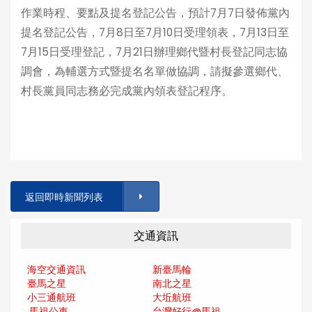
作業時程、要點及提名登記公告，預計7月7日發佈黨內
提名登記公告，7月8日至7月10日受理領表，7月13日至
7月15日受理登記，7月21日辦理鄉代暨村長登記同志協
調會，為輔選方式暨提名名單做協調，請擬參選鄉代、
村長黨員同志務必完成黨內領表登記程序。
返回即時新聞列表
交通資訊
海空交通資訊
新臺馬輪
臺馬之星
南北之星
小三通航班
大坵航班
馬祖公車
台灣好行@馬
祖