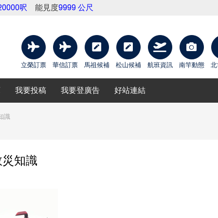
20000呎
能見度
9999 公尺
立榮訂票
華信訂票
馬祖候補
松山候補
航班資訊
南竿動態
北
庫
我要投稿
我要登廣告
好站連結
知識
救災知識