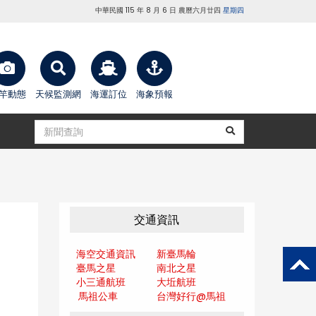
中華民國 115 年 8 月 6 日 農曆六月廿四
星期四
竿動態
天候監測網
海運訂位
海象預報
交通資訊
海空交通資訊
新臺馬輪
臺馬之星
南北之星
小三通航班
大坵航班
馬祖公車
台灣好行@馬
祖