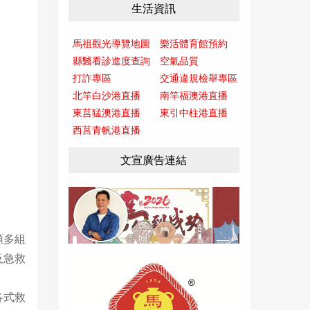
生活資訊
馬祖觀光導覽地圖
樂活體育館預約
縣醫看診進度查詢
空氣品質
打詐專區
交通違規檢舉專區
北竿白沙港直播
南竿福澳港直播
東莒猛澳港直播
東引中柱港直播
西莒青帆港直播
文宣廣告連結
領多組
及急救
各式救