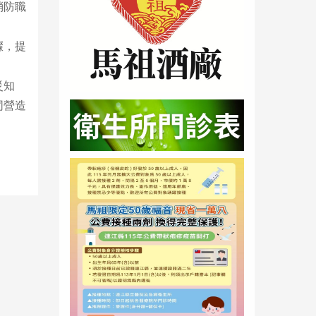
消防職
驟，提
災知
同營造